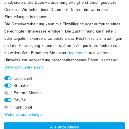
analysieren. Die Datenverarbeitung erfolgt erst durch gesetzte
Cookies. Wir teilen diese Daten mit Dritten, die wir in den
Einstellungen benennen.
Die Datenverarbeitung kann mit Einwilligung oder aufgrund eines
Newsletter
berechtigten Interesses erfolgen. Die Zustimmung kann erteilt
Newsletter
E-MAIL **
oder abgelehnt werden. Es besteht das Recht, nicht einzuwilligen
Honig
und die Einwilligung zu einem späteren Zeitpunkt zu ändern oder
Hiermit bestätige ich, dass ich die
Daten­schutz­erklärung
gelesen habe. Meine
zu widerrufen. Beachten Sie unser
Impressum
und weitere
Einwilligung kann ich jederzeit widerrufen.**
Hinweise zur Verwendung personenbezogener Daten in unserer
Daten­schutz­erklärung
.
Abonnieren
Essenziell
** Hierbei handelt es sich um ein Pflichtfeld.
Statistik
STAY CONNECTED.
Externe Medien
PayPal
Funktional
Weitere Einstellungen
Alle akzeptieren