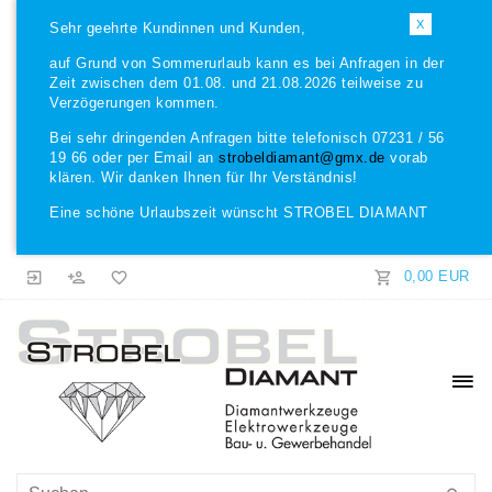
X
Sehr geehrte Kundinnen und Kunden,
auf Grund von Sommerurlaub kann es bei Anfragen in der
Zeit zwischen dem 01.08. und 21.08.2026 teilweise zu
Verzögerungen kommen.
Bei sehr dringenden Anfragen bitte telefonisch 07231 / 56
19 66 oder per Email an
strobeldiamant@gmx.de
vorab
klären. Wir danken Ihnen für Ihr Verständnis!
Eine schöne Urlaubszeit wünscht STROBEL DIAMANT
0,00 EUR