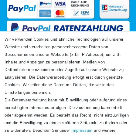
Wir verwenden Cookies und ähnliche Technologien auf unserer
Website und verarbeiten personenbezogene Daten von
VERSANDARTEN
Besucher:innen unserer Webseite (z.B. IP-Adresse), um z.B.
Inhalte und Anzeigen zu personalisieren, Medien von
Drittanbietern einzubinden oder Zugriffe auf unsere Website zu
analysieren. Die Datenverarbeitung erfolgt erst durch gesetzte
Cookies. Wir teilen diese Daten mit Dritten, die wir in den
Einstellungen benennen.
Die Datenverarbeitung kann mit Einwilligung oder aufgrund eines
Newsletter
berechtigten Interesses erfolgen. Die Zustimmung kann erteilt
Newsletter
E-MAIL **
oder abgelehnt werden. Es besteht das Recht, nicht einzuwilligen
Honig
und die Einwilligung zu einem späteren Zeitpunkt zu ändern oder
Hiermit bestätige ich, dass ich die
Daten­schutz­erklärung
gelesen habe. Meine
zu widerrufen. Beachten Sie unser
Impressum
und weitere
Einwilligung kann ich jederzeit widerrufen.**