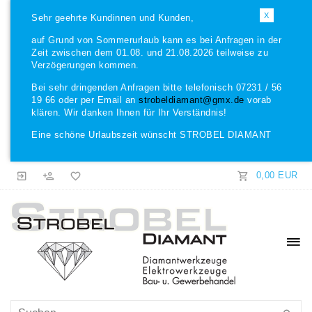
X
Sehr geehrte Kundinnen und Kunden,
auf Grund von Sommerurlaub kann es bei Anfragen in der
Zeit zwischen dem 01.08. und 21.08.2026 teilweise zu
Verzögerungen kommen.
Bei sehr dringenden Anfragen bitte telefonisch 07231 / 56
19 66 oder per Email an
strobeldiamant@gmx.de
vorab
klären. Wir danken Ihnen für Ihr Verständnis!
Eine schöne Urlaubszeit wünscht STROBEL DIAMANT
0,00 EUR