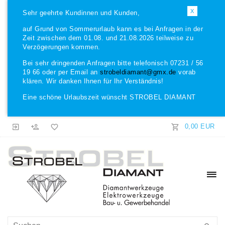
X
Sehr geehrte Kundinnen und Kunden,
auf Grund von Sommerurlaub kann es bei Anfragen in der
Zeit zwischen dem 01.08. und 21.08.2026 teilweise zu
Verzögerungen kommen.
Bei sehr dringenden Anfragen bitte telefonisch 07231 / 56
19 66 oder per Email an
strobeldiamant@gmx.de
vorab
klären. Wir danken Ihnen für Ihr Verständnis!
Eine schöne Urlaubszeit wünscht STROBEL DIAMANT
0,00 EUR