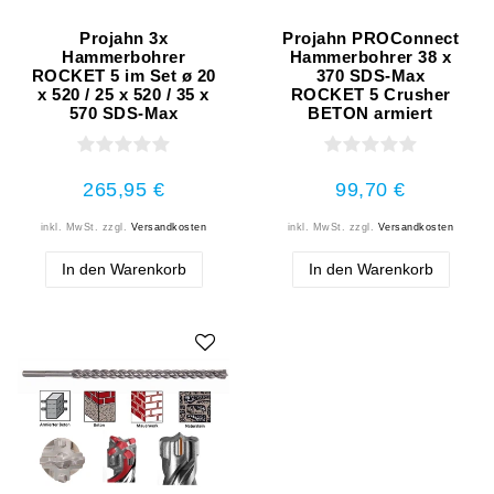
Projahn 3x
Projahn PROConnect
Hammerbohrer
Hammerbohrer 38 x
ROCKET 5 im Set ø 20
370 SDS-Max
x 520 / 25 x 520 / 35 x
ROCKET 5 Crusher
570 SDS-Max
BETON armiert
265,95 €
99,70 €
inkl. MwSt.
zzgl.
Versandkosten
inkl. MwSt.
zzgl.
Versandkosten
In den Warenkorb
In den Warenkorb