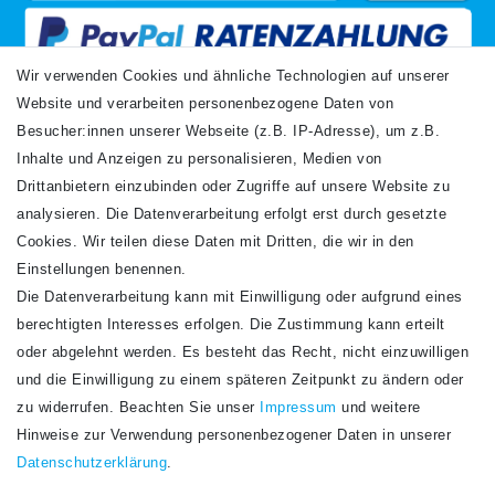
Wir verwenden Cookies und ähnliche Technologien auf unserer
Website und verarbeiten personenbezogene Daten von
VERSANDARTEN
Besucher:innen unserer Webseite (z.B. IP-Adresse), um z.B.
Inhalte und Anzeigen zu personalisieren, Medien von
Drittanbietern einzubinden oder Zugriffe auf unsere Website zu
analysieren. Die Datenverarbeitung erfolgt erst durch gesetzte
Cookies. Wir teilen diese Daten mit Dritten, die wir in den
Einstellungen benennen.
Die Datenverarbeitung kann mit Einwilligung oder aufgrund eines
Newsletter
berechtigten Interesses erfolgen. Die Zustimmung kann erteilt
Newsletter
E-MAIL **
oder abgelehnt werden. Es besteht das Recht, nicht einzuwilligen
Honig
und die Einwilligung zu einem späteren Zeitpunkt zu ändern oder
Hiermit bestätige ich, dass ich die
Daten­schutz­erklärung
gelesen habe. Meine
zu widerrufen. Beachten Sie unser
Impressum
und weitere
Einwilligung kann ich jederzeit widerrufen.**
Hinweise zur Verwendung personenbezogener Daten in unserer
Daten­schutz­erklärung
.
Abonnieren