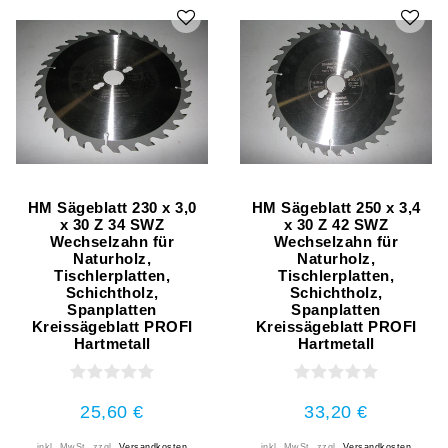
HM Sägeblatt 230 x 3,0
HM Sägeblatt 250 x 3,4
x 30 Z 34 SWZ
x 30 Z 42 SWZ
Wechselzahn für
Wechselzahn für
Naturholz,
Naturholz,
Tischlerplatten,
Tischlerplatten,
Schichtholz,
Schichtholz,
Spanplatten
Spanplatten
Kreissägeblatt PROFI
Kreissägeblatt PROFI
Hartmetall
Hartmetall
25,60 €
33,20 €
inkl. MwSt.
zzgl.
Versandkosten
inkl. MwSt.
zzgl.
Versandkosten