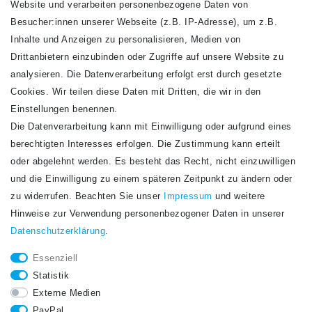
Website und verarbeiten personenbezogene Daten von
VERSANDARTEN
Besucher:innen unserer Webseite (z.B. IP-Adresse), um z.B.
Inhalte und Anzeigen zu personalisieren, Medien von
Drittanbietern einzubinden oder Zugriffe auf unsere Website zu
analysieren. Die Datenverarbeitung erfolgt erst durch gesetzte
Cookies. Wir teilen diese Daten mit Dritten, die wir in den
Einstellungen benennen.
Die Datenverarbeitung kann mit Einwilligung oder aufgrund eines
Newsletter
berechtigten Interesses erfolgen. Die Zustimmung kann erteilt
Newsletter
E-MAIL **
oder abgelehnt werden. Es besteht das Recht, nicht einzuwilligen
Honig
und die Einwilligung zu einem späteren Zeitpunkt zu ändern oder
Hiermit bestätige ich, dass ich die
Daten­schutz­erklärung
gelesen habe. Meine
zu widerrufen. Beachten Sie unser
Impressum
und weitere
Einwilligung kann ich jederzeit widerrufen.**
Hinweise zur Verwendung personenbezogener Daten in unserer
Daten­schutz­erklärung
.
Abonnieren
Essenziell
** Hierbei handelt es sich um ein Pflichtfeld.
Statistik
STAY CONNECTED.
Externe Medien
PayPal