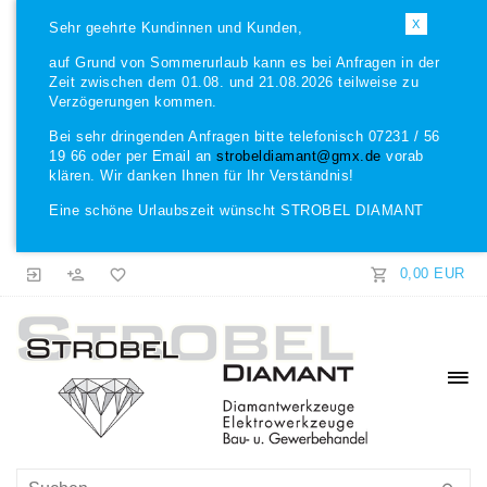
X
Sehr geehrte Kundinnen und Kunden,
auf Grund von Sommerurlaub kann es bei Anfragen in der
Zeit zwischen dem 01.08. und 21.08.2026 teilweise zu
Verzögerungen kommen.
Bei sehr dringenden Anfragen bitte telefonisch 07231 / 56
19 66 oder per Email an
strobeldiamant@gmx.de
vorab
klären. Wir danken Ihnen für Ihr Verständnis!
Eine schöne Urlaubszeit wünscht STROBEL DIAMANT
0,00 EUR