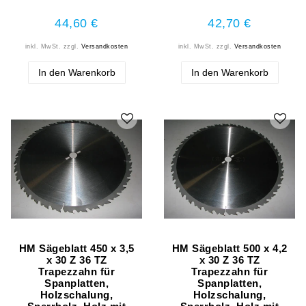
44,60 €
42,70 €
inkl. MwSt.
zzgl.
Versandkosten
inkl. MwSt.
zzgl.
Versandkosten
In den Warenkorb
In den Warenkorb
HM Sägeblatt 450 x 3,5
HM Sägeblatt 500 x 4,2
x 30 Z 36 TZ
x 30 Z 36 TZ
Trapezzahn für
Trapezzahn für
Spanplatten,
Spanplatten,
Holzschalung,
Holzschalung,