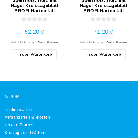
Sperrholz, Holz mit
Sperrholz, Holz mit
Nägel Kreissägeblatt
Nägel Kreissägeblatt
PROFI Hartmetall
PROFI Hartmetall
52,20 €
71,20 €
inkl. MwSt.
zzgl.
Versandkosten
inkl. MwSt.
zzgl.
Versandkosten
In den Warenkorb
In den Warenkorb
SHOP
Zahlungsarten
Versandarten & -kosten
Unsere Partner
Katalog zum Blättern