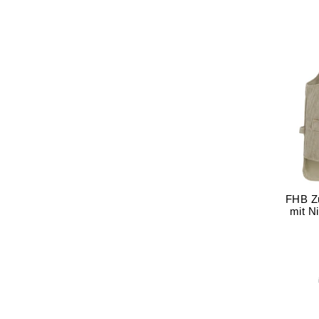
FHB Zu
mit N