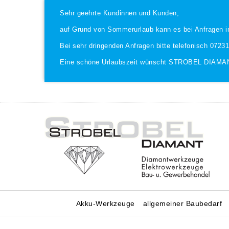
Sehr geehrte Kundinnen und Kunden,
auf Grund von Sommerurlaub kann es bei Anfragen i
Bei sehr dringenden Anfragen bitte telefonisch 0723
Eine schöne Urlaubszeit wünscht STROBEL DIAMA
Akku-Werkzeuge
allgemeiner Baubedarf