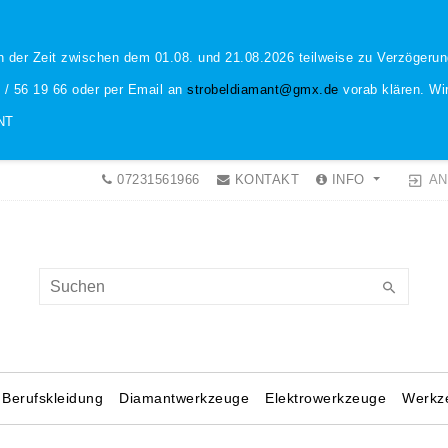
n der Zeit zwischen dem 01.08. und 21.08.2026 teilweise zu Verzöger
1 / 56 19 66 oder per Email an
strobeldiamant@gmx.de
vorab klären. Wir
NT
AN
07231561966
KONTAKT
INFO
Berufskleidung
Diamantwerkzeuge
Elektrowerkzeuge
Werkz