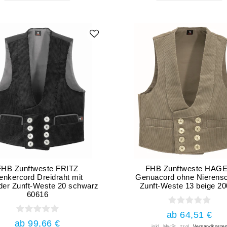
FHB Zunftweste FRITZ
FHB Zunftweste HAG
enkercord Dreidraht mit
Genuacord ohne Nierens
der Zunft-Weste 20 schwarz
Zunft-Weste 13 beige 2
60616
ab 64,51 €
ab 99,66 €
inkl. MwSt.
zzgl.
Versandkoste