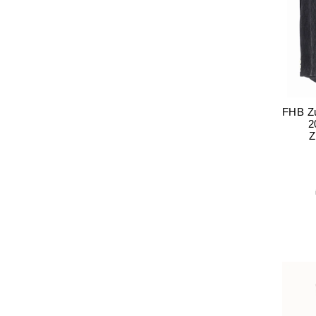
FHB Z
2
Z