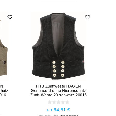
EN
FHB Zunftweste HAGEN
chutz
Genuacord ohne Nierenschutz
0016
Zunft-Weste 20 schwarz 20016
ab 64,51 €
n
inkl. MwSt.
zzgl.
Versandkosten