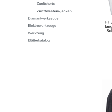
Zunftshorts
Zunftwesten/-jacken
Diamantwerkzeuge
FHB
Elektrowerkzeuge
lan
Sc
Werkzeug
Blätterkatalog