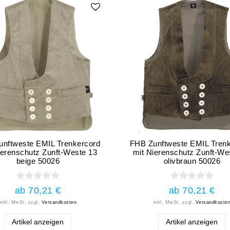
nftweste EMIL Trenkercord
FHB Zunftweste EMIL Tren
ierenschutz Zunft-Weste 13
mit Nierenschutz Zunft-We
beige 50026
olivbraun 50026
ab 70,21 €
ab 70,21 €
inkl. MwSt.
zzgl.
Versandkosten
inkl. MwSt.
zzgl.
Versandkoste
Artikel anzeigen
Artikel anzeigen