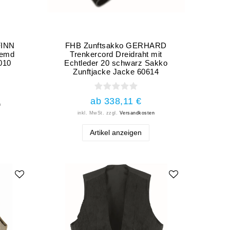
FINN
FHB Zunftsakko GERHARD
Hemd
Trenkercord Dreidraht mit
010
Echtleder 20 schwarz Sakko
Zunftjacke Jacke 60614
ab 338,11 €
n
inkl. MwSt.
zzgl.
Versandkosten
Artikel anzeigen