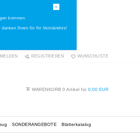
X
ungen kommen.
 danken Ihnen für Ihr Verständnis!
MELDEN
REGISTRIEREN
WUNSCHLISTE
WARENKORB
0
Artikel für
0,00 EUR
eug
SONDERANGEBOTE
Blätterkatalog