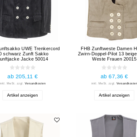
unftsakko UWE Trenkercord
FHB Zunftweste Damen 
0 schwarz Zunft Sakko
Zwirn-Doppel-Pilot 13 beige
unftjacke Jacke 50014
Weste Frauen 20015
ab 205,11 €
ab 67,36 €
inkl. MwSt.
zzgl.
Versandkosten
inkl. MwSt.
zzgl.
Versandkoste
Artikel anzeigen
Artikel anzeigen