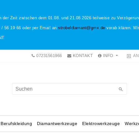
n der Zeit zwischen dem 01.08. und 21.08.2026 teilweise zu Verzöger
1 / 56 19 66 oder per Email an
strobeldiamant@gmx.de
vorab klären. Wir
NT
AN
07231561966
KONTAKT
INFO
Berufskleidung
Diamantwerkzeuge
Elektrowerkzeuge
Werkz