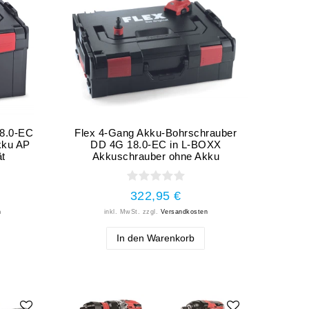
8.0-EC
Flex 4-Gang Akku-Bohrschrauber
kku AP
DD 4G 18.0-EC in L-BOXX
ät
Akkuschrauber ohne Akku
322,95 €
n
inkl. MwSt.
zzgl.
Versandkosten
In den Warenkorb