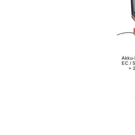
Akku-
EC / 
+ 