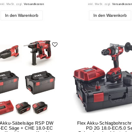
inkl. MwSt.
zzgl.
Versandkosten
inkl. MwSt.
zzgl.
Versandkoste
In den Warenkorb
In den Warenkorb
 Akku-Säbelsäge RSP DW
Flex Akku-Schlagbohrschr
0-EC Säge + CHE 18.0-EC
PD 2G 18.0-EC/5.0 Se