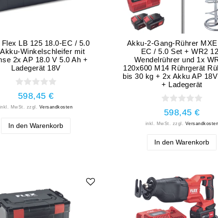
 Flex LB 125 18.0-EC / 5.0
Akku-2-Gang-Rührer MXE 
 Akku-Winkelschleifer mit
EC / 5.0 Set + WR2 1
se 2x AP 18.0 V 5.0 Ah +
Wendelrührer und 1x W
Ladegerät 18V
120x600 M14 Rührgerät Rü
bis 30 kg + 2x Akku AP 18V
+ Ladegerät
598,45 €
inkl. MwSt.
zzgl.
Versandkosten
598,45 €
inkl. MwSt.
zzgl.
Versandkoste
In den Warenkorb
In den Warenkorb