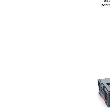
Ak
Bohr