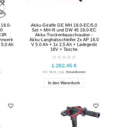
18.0-
Akku-Giraffe GE MH 18.0-EC/5.0
20
Set + MH-R und DW 45 18.0-EC
R3R
Akku-Trockenbauschrauber -
hrwerk
Akku-Langhalsschleifer 2x AP 18.0
 5.0 Ah
V 5.0 Ah + 1x 2,5 Ah + Ladegerät
18V + Tasche
1.282,45 €
n
inkl. MwSt.
zzgl.
Versandkosten
In den Warenkorb