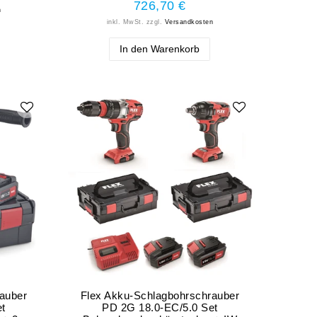
726,70 €
n
inkl. MwSt.
zzgl.
Versandkosten
In den Warenkorb
auber
Flex Akku-Schlagbohrschrauber
t
PD 2G 18.0-EC/5.0 Set