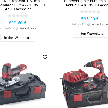
ku-Kombihammer Kombi-
Bohrschrauber bürstenlos
hammer + 3x Akku 18V 5.0
Akku 5.0 Ah 18V + Ladeg
Ah + Ladegerät
565,20 €
899,60 €
inkl. MwSt.
zzgl.
Versandkoste
inkl. MwSt.
zzgl.
Versandkosten
In den Warenkorb
In den Warenkorb