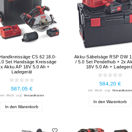
Handkreissäge CS 62 18.0-
Akku-Säbelsäge RSP DW 1
5.0 Set Handsäge Kreissäge
/ 5.0 Set Pendelhub + 2x A
2x Akku AP 18V 5.0 Ah +
18V 5.0 Ah + Ladeger
Ladegerät
584,20 €
587,05 €
inkl. MwSt.
zzgl.
Versandkoste
inkl. MwSt.
zzgl.
Versandkosten
In den Warenkorb
In den Warenkorb