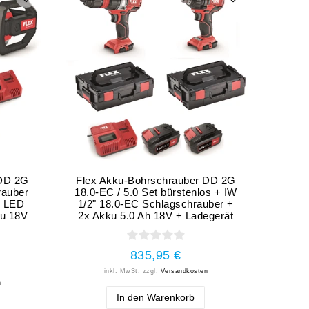
 DD 2G
Flex Akku-Bohrschrauber DD 2G
rauber
18.0-EC / 5.0 Set bürstenlos + IW
0 LED
1/2" 18.0-EC Schlagschrauber +
ku 18V
2x Akku 5.0 Ah 18V + Ladegerät
835,95 €
inkl. MwSt.
zzgl.
Versandkosten
n
In den Warenkorb