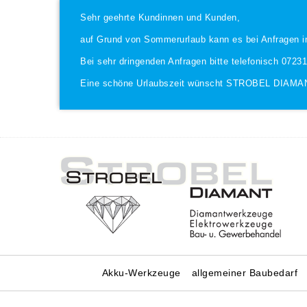
Sehr geehrte Kundinnen und Kunden,
auf Grund von Sommerurlaub kann es bei Anfragen i
Bei sehr dringenden Anfragen bitte telefonisch 0723
Eine schöne Urlaubszeit wünscht STROBEL DIAMA
Akku-Werkzeuge
allgemeiner Baubedarf