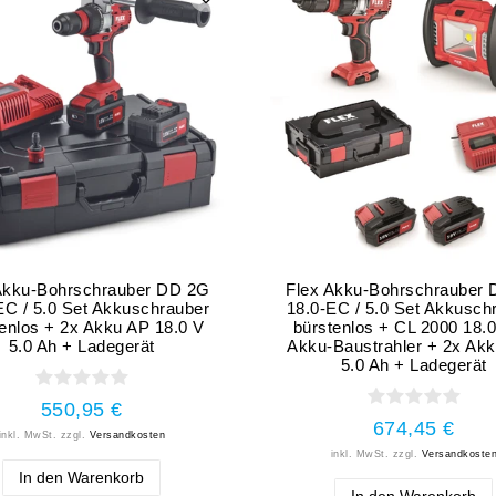
Akku-Bohrschrauber DD 2G
Flex Akku-Bohrschrauber
EC / 5.0 Set Akkuschrauber
18.0-EC / 5.0 Set Akkusch
enlos + 2x Akku AP 18.0 V
bürstenlos + CL 2000 18.
5.0 Ah + Ladegerät
Akku-Baustrahler + 2x Ak
5.0 Ah + Ladegerät
550,95 €
674,45 €
inkl. MwSt.
zzgl.
Versandkosten
inkl. MwSt.
zzgl.
Versandkoste
In den Warenkorb
In den Warenkorb