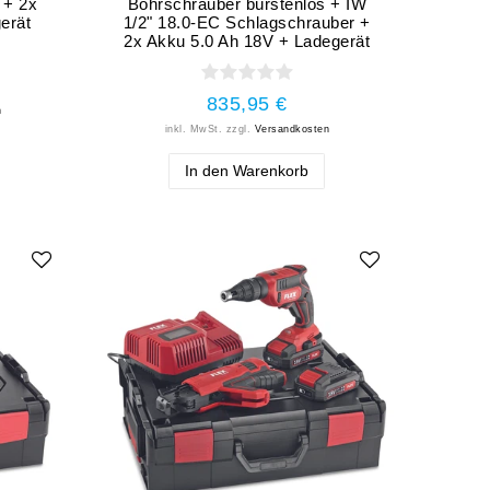
 + 2x
Bohrschrauber bürstenlos + IW
erät
1/2" 18.0-EC Schlagschrauber +
2x Akku 5.0 Ah 18V + Ladegerät
835,95 €
n
inkl. MwSt.
zzgl.
Versandkosten
In den Warenkorb