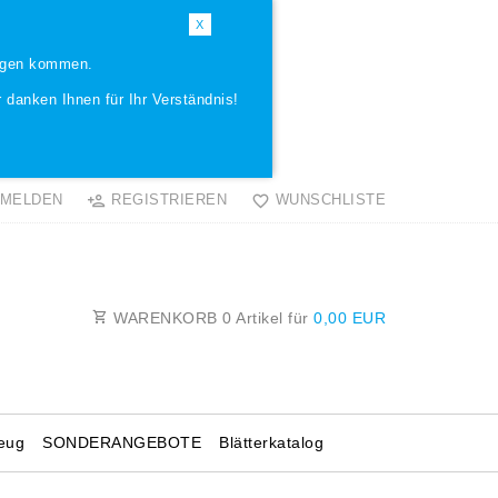
X
ungen kommen.
 danken Ihnen für Ihr Verständnis!
MELDEN
REGISTRIEREN
WUNSCHLISTE
WARENKORB
0
Artikel für
0,00 EUR
eug
SONDERANGEBOTE
Blätterkatalog