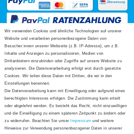
Wir verwenden Cookies und ähnliche Technologien auf unserer
Website und verarbeiten personenbezogene Daten von
VERSANDARTEN
Besucher:innen unserer Webseite (z.B. IP-Adresse), um z.B.
Inhalte und Anzeigen zu personalisieren, Medien von
Drittanbietern einzubinden oder Zugriffe auf unsere Website zu
analysieren. Die Datenverarbeitung erfolgt erst durch gesetzte
Cookies. Wir teilen diese Daten mit Dritten, die wir in den
Einstellungen benennen.
Die Datenverarbeitung kann mit Einwilligung oder aufgrund eines
Newsletter
berechtigten Interesses erfolgen. Die Zustimmung kann erteilt
Newsletter
E-MAIL **
oder abgelehnt werden. Es besteht das Recht, nicht einzuwilligen
Honig
und die Einwilligung zu einem späteren Zeitpunkt zu ändern oder
Hiermit bestätige ich, dass ich die
Daten­schutz­erklärung
gelesen habe. Meine
zu widerrufen. Beachten Sie unser
Impressum
und weitere
Einwilligung kann ich jederzeit widerrufen.**
Hinweise zur Verwendung personenbezogener Daten in unserer