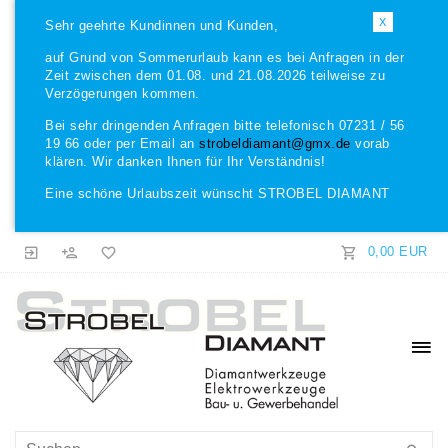
X
Sehr geehrte Kundinnen und Kunden,
auf Grund von Sommerurlaub kann es bei Anfragen in der
Zeit zwischen dem 01.08. und 21.08.2026 teilweise zu
Verzögerungen kommen.
Bei sehr dringenden Anfragen bitte telefonisch 07231 / 56
19 66 oder per Email an
strobeldiamant@gmx.de
vorab
klären. Wir danken Ihnen für Ihr Verständnis!
Eine schöne Urlaubszeit wünscht STROBEL DIAMANT
0,00 EUR