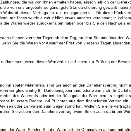
 Zahlungen, die wir von Ihnen erhalten haben, einschließlich der Liefer
als die von uns angebotene, günstigste Standardlieferung gewählt haben
n Widerruf dieses Vertrags bei uns eingegangen ist. Für diese Rückzah
 denn, mit Ihnen wurde ausdrücklich etwas anderes vereinbart; in keine
ir die Waren wieder zurückerhalten haben oder bis Sie den Nachweis e
estens binnen vierzehn Tagen ab dem Tag, an dem Sie uns über den Wide
, wenn Sie die Waren vor Ablauf der Frist von vierzehn Tagen absenden
r aufkommen, wenn dieser Wertverlust auf einen zur Prüfung der Besch
nd ihn später widerrufen, sind Sie auch an den Darlehensvertrag nicht m
enn wir gleichzeitig Ihr Darlehensgeber sind oder wenn sich Ihr Darleh
rden des Widerrufs oder bei der Rückgabe der Ware bereits zugeflossen 
gabe in unsere Rechte und Pflichten aus dem finanzierten Vertrag ein. L
Devisen oder Derivaten) zum Gegenstand hat. Wollen Sie eine vertragli
rufen Sie zudem den Darlehensvertrag, wenn Ihnen auch dafür ein Wide
gen der Ware. Senden Sie die Ware bitte in Originalverpackung mit sä