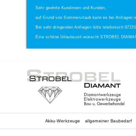
Sehr geehrte Kundinnen und Kunden,
auf Grund von Sommerurlaub kann es bei Anfragen i
Bei sehr dringenden Anfragen bitte telefonisch 0723
Eine schöne Urlaubszeit wünscht STROBEL DIAMA
Akku-Werkzeuge
allgemeiner Baubedarf