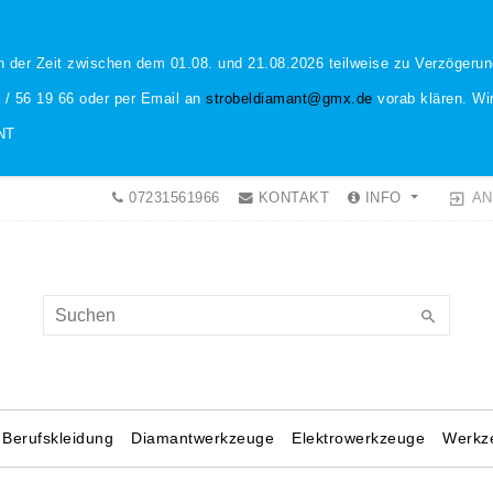
n der Zeit zwischen dem 01.08. und 21.08.2026 teilweise zu Verzöger
1 / 56 19 66 oder per Email an
strobeldiamant@gmx.de
vorab klären. Wir
NT
AN
07231561966
KONTAKT
INFO
Berufskleidung
Diamantwerkzeuge
Elektrowerkzeuge
Werkz