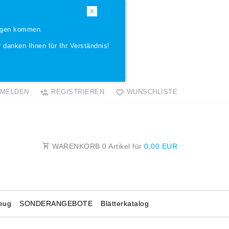
X
ungen kommen.
 danken Ihnen für Ihr Verständnis!
MELDEN
REGISTRIEREN
WUNSCHLISTE
WARENKORB
0
Artikel für
0,00 EUR
eug
SONDERANGEBOTE
Blätterkatalog