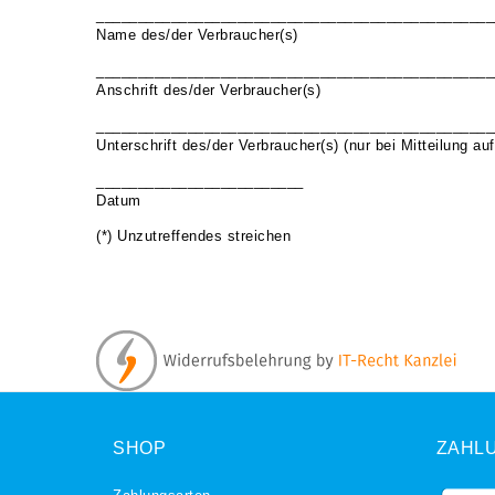
________________________________________________
Name des/der Verbraucher(s)
________________________________________________
Anschrift des/der Verbraucher(s)
________________________________________________
Unterschrift des/der Verbraucher(s) (nur bei Mitteilung auf
_________________________
Datum
(*) Unzutreffendes streichen
SHOP
ZAHL