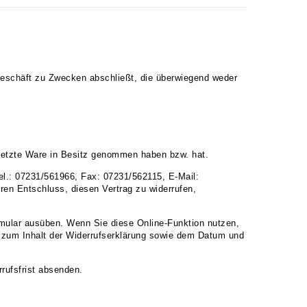
sgeschäft zu Zwecken abschließt, die überwiegend weder
ie letzte Ware in Besitz genommen haben bzw. hat.
l.: 07231/561966, Fax: 07231/562115, E-Mail:
hren Entschluss, diesen Vertrag zu widerrufen,
mular
ausüben. Wenn Sie diese Online-Funktion nutzen,
en zum Inhalt der Widerrufserklärung sowie dem Datum und
rrufsfrist absenden.