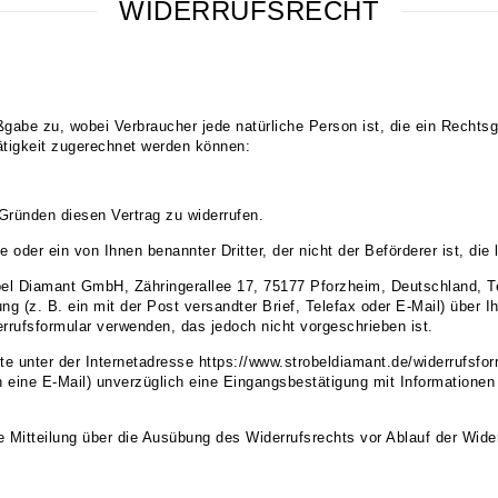
WIDERRUFS­RECHT
ßgabe zu, wobei Verbraucher jede natürliche Person ist, die ein Recht
Tätigkeit zugerechnet werden können:
ründen diesen Vertrag zu widerrufen.
 oder ein von Ihnen benannter Dritter, der nicht der Beförderer ist, d
el Diamant GmbH, Zähringerallee 17, 75177 Pforzheim, Deutschland, Te
g (z. B. ein mit der Post versandter Brief, Telefax oder E-Mail) über I
rrufsformular verwenden, das jedoch nicht vorgeschrieben ist.
te unter der Internetadresse
https://www.strobeldiamant.de
/widerrufsfor
ch eine E-Mail) unverzüglich eine Eingangsbestätigung mit Information
e Mitteilung über die Ausübung des Widerrufsrechts vor Ablauf der Wide