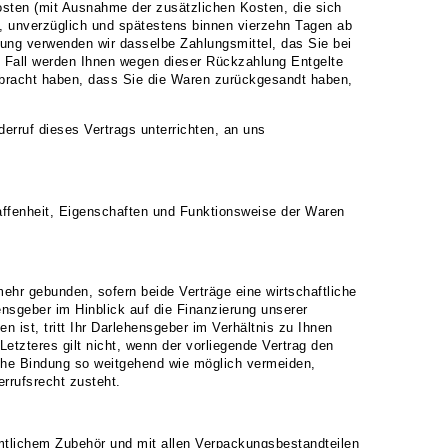
kosten (mit Ausnahme der zusätzlichen Kosten, die sich
), unverzüglich und spätestens binnen vierzehn Tagen ab
lung verwenden wir dasselbe Zahlungsmittel, das Sie bei
m Fall werden Ihnen wegen dieser Rückzahlung Entgelte
rbracht haben, dass Sie die Waren zurückgesandt haben,
rruf dieses Vertrags unterrichten, an uns
.
affenheit, Eigenschaften und Funktionsweise der Waren
ehr gebunden, sofern beide Verträge eine wirtschaftliche
ensgeber im Hinblick auf die Finanzierung unserer
ist, tritt Ihr Darlehensgeber im Verhältnis zu Ihnen
etzteres gilt nicht, wenn der vorliegende Vertrag den
che Bindung so weitgehend wie möglich vermeiden,
rrufsrecht zusteht.
mtlichem Zubehör und mit allen Verpackungsbestandteilen