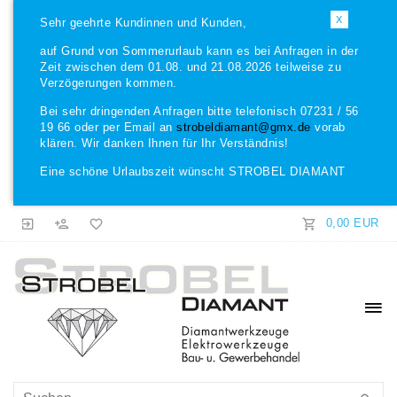
X
Sehr geehrte Kundinnen und Kunden,
auf Grund von Sommerurlaub kann es bei Anfragen in der
Zeit zwischen dem 01.08. und 21.08.2026 teilweise zu
Verzögerungen kommen.
Bei sehr dringenden Anfragen bitte telefonisch 07231 / 56
19 66 oder per Email an
strobeldiamant@gmx.de
vorab
klären. Wir danken Ihnen für Ihr Verständnis!
Eine schöne Urlaubszeit wünscht STROBEL DIAMANT
0,00 EUR