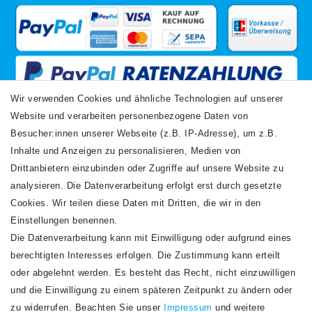
Wir verwenden Cookies und ähnliche Technologien auf unserer
Website und verarbeiten personenbezogene Daten von
VERSANDARTEN
Besucher:innen unserer Webseite (z.B. IP-Adresse), um z.B.
Inhalte und Anzeigen zu personalisieren, Medien von
Drittanbietern einzubinden oder Zugriffe auf unsere Website zu
analysieren. Die Datenverarbeitung erfolgt erst durch gesetzte
Cookies. Wir teilen diese Daten mit Dritten, die wir in den
Einstellungen benennen.
Die Datenverarbeitung kann mit Einwilligung oder aufgrund eines
Newsletter
berechtigten Interesses erfolgen. Die Zustimmung kann erteilt
Newsletter
E-MAIL **
oder abgelehnt werden. Es besteht das Recht, nicht einzuwilligen
Honig
und die Einwilligung zu einem späteren Zeitpunkt zu ändern oder
Hiermit bestätige ich, dass ich die
Daten­schutz­erklärung
gelesen habe. Meine
zu widerrufen. Beachten Sie unser
Impressum
und weitere