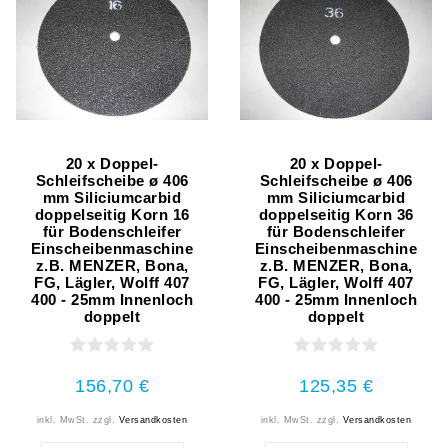
20 x Doppel-
20 x Doppel-
Schleifscheibe ø 406
Schleifscheibe ø 406
mm Siliciumcarbid
mm Siliciumcarbid
doppelseitig Korn 16
doppelseitig Korn 36
für Bodenschleifer
für Bodenschleifer
Einscheibenmaschine
Einscheibenmaschine
z.B. MENZER, Bona,
z.B. MENZER, Bona,
FG, Lägler, Wolff 407
FG, Lägler, Wolff 407
400 - 25mm Innenloch
400 - 25mm Innenloch
doppelt
doppelt
156,70 €
125,35 €
inkl. MwSt.
zzgl.
Versandkosten
inkl. MwSt.
zzgl.
Versandkosten