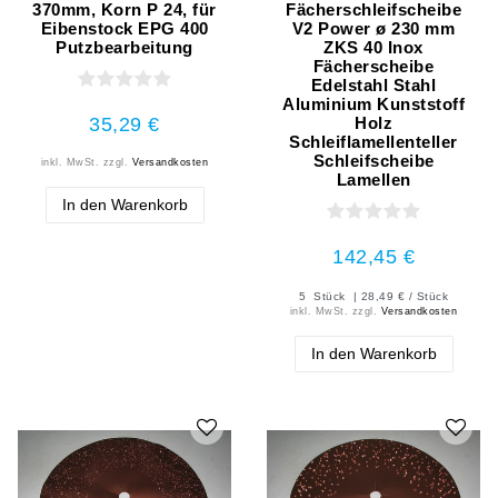
370mm, Korn P 24, für
Fächerschleifscheibe
Eibenstock EPG 400
V2 Power ø 230 mm
Putzbearbeitung
ZKS 40 Inox
Fächerscheibe
Edelstahl Stahl
Aluminium Kunststoff
35,29 €
Holz
Schleiflamellenteller
Schleifscheibe
inkl. MwSt.
zzgl.
Versandkosten
Lamellen
In den Warenkorb
142,45 €
5
Stück
| 28,49 € / Stück
inkl. MwSt.
zzgl.
Versandkosten
In den Warenkorb