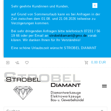
X
Sehr geehrte Kundinnen und Kunden,
auf Grund von Sommerurlaub kann es bei Anfragen in der
Zeit zwischen dem 01.08. und 21.08.2026 teilweise zu
Verzögerungen kommen.
Bei sehr dringenden Anfragen bitte telefonisch 07231 / 56
19 66 oder per Email an
strobeldiamant@gmx.de
vorab
klären. Wir danken Ihnen für Ihr Verständnis!
Eine schöne Urlaubszeit wünscht STROBEL DIAMANT
0,00 EUR