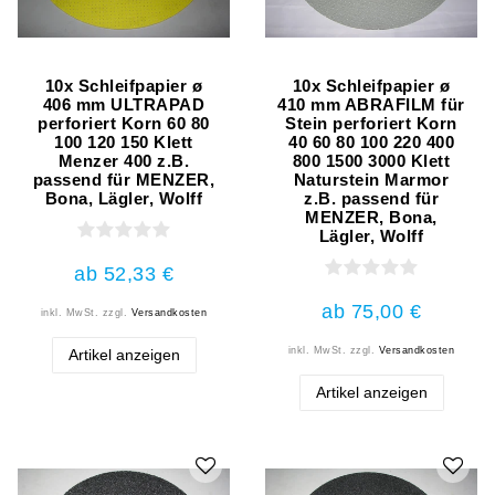
10x Schleifpapier ø
10x Schleifpapier ø
406 mm ULTRAPAD
410 mm ABRAFILM für
perforiert Korn 60 80
Stein perforiert Korn
100 120 150 Klett
40 60 80 100 220 400
Menzer 400 z.B.
800 1500 3000 Klett
passend für MENZER,
Naturstein Marmor
Bona, Lägler, Wolff
z.B. passend für
MENZER, Bona,
Lägler, Wolff
ab 52,33 €
ab 75,00 €
inkl. MwSt.
zzgl.
Versandkosten
inkl. MwSt.
zzgl.
Versandkosten
Artikel anzeigen
Artikel anzeigen