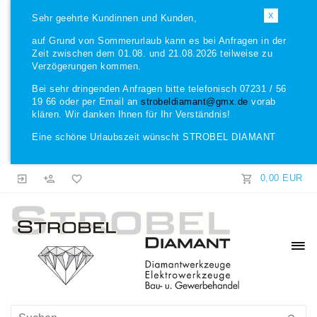
X
Sehr geehrte Kundinnen und Kunden,
auf Grund von Sommerurlaub kann es bei Anfragen in der
Zeit zwischen dem 01.08. und 21.08.2026 teilweise zu
Verzögerungen kommen.
Bei sehr dringenden Anfragen bitte telefonisch 07231 / 56
19 66 oder per Email an
strobeldiamant@gmx.de
vorab
klären. Wir danken Ihnen für Ihr Verständnis!
Eine schöne Urlaubszeit wünscht STROBEL DIAMANT
0,00 EUR