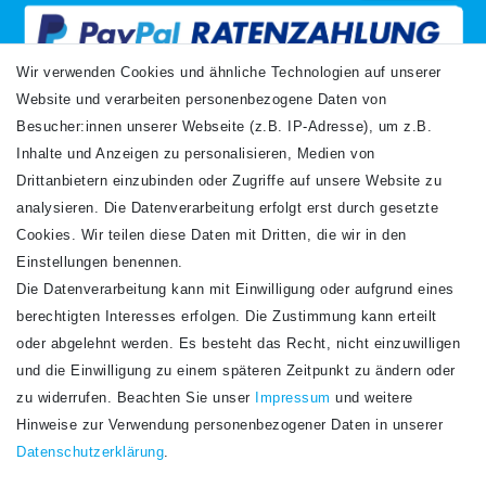
Wir verwenden Cookies und ähnliche Technologien auf unserer
Website und verarbeiten personenbezogene Daten von
VERSANDARTEN
Besucher:innen unserer Webseite (z.B. IP-Adresse), um z.B.
Inhalte und Anzeigen zu personalisieren, Medien von
Drittanbietern einzubinden oder Zugriffe auf unsere Website zu
analysieren. Die Datenverarbeitung erfolgt erst durch gesetzte
Cookies. Wir teilen diese Daten mit Dritten, die wir in den
Einstellungen benennen.
Die Datenverarbeitung kann mit Einwilligung oder aufgrund eines
Newsletter
berechtigten Interesses erfolgen. Die Zustimmung kann erteilt
Newsletter
E-MAIL **
oder abgelehnt werden. Es besteht das Recht, nicht einzuwilligen
Honig
und die Einwilligung zu einem späteren Zeitpunkt zu ändern oder
Hiermit bestätige ich, dass ich die
Daten­schutz­erklärung
gelesen habe. Meine
zu widerrufen. Beachten Sie unser
Impressum
und weitere
Einwilligung kann ich jederzeit widerrufen.**
Hinweise zur Verwendung personenbezogener Daten in unserer
Daten­schutz­erklärung
.
Abonnieren