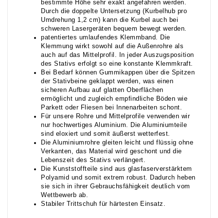
bestimmte Höhe sehr exakt angefahren werden.
Durch die doppelte Untersetzung (Kurbelhub pro
Umdrehung 1,2 cm) kann die Kurbel auch bei
schweren Lasergeräten bequem bewegt werden.
patentiertes umlaufendes Klemmband. Die
Klemmung wirkt sowohl auf die Außenrohre als
auch auf das Mittelprofil. In jeder Auszugsposition
des Stativs erfolgt so eine konstante Klemmkraft.
Bei Bedarf können Gummikappen über die Spitzen
der Stativbeine geklappt werden, was einen
sicheren Aufbau auf glatten Oberflächen
ermöglicht und zugleich empfindliche Böden wie
Parkett oder Fliesen bei Innenarbeiten schont.
Für unsere Rohre und Mittelprofile verwenden wir
nur hochwertiges Aluminium. Die Aluminiumteile
sind eloxiert und somit äußerst wetterfest.
Die Aluminiumrohre gleiten leicht und flüssig ohne
Verkanten, das Material wird geschont und die
Lebenszeit des Stativs verlängert.
Die Kunststoffteile sind aus glasfaserverstärktem
Polyamid und somit extrem robust. Dadurch heben
sie sich in ihrer Gebrauchsfähigkeit deutlich vom
Wettbewerb ab.
Stabiler Trittschuh für härtesten Einsatz.