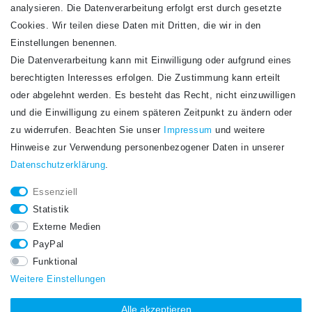
analysieren. Die Datenverarbeitung erfolgt erst durch gesetzte
Cookies. Wir teilen diese Daten mit Dritten, die wir in den
Einstellungen benennen.
Die Datenverarbeitung kann mit Einwilligung oder aufgrund eines
Newsletter
berechtigten Interesses erfolgen. Die Zustimmung kann erteilt
Newsletter
E-MAIL **
oder abgelehnt werden. Es besteht das Recht, nicht einzuwilligen
Honig
und die Einwilligung zu einem späteren Zeitpunkt zu ändern oder
Hiermit bestätige ich, dass ich die
Daten­schutz­erklärung
gelesen habe. Meine
zu widerrufen. Beachten Sie unser
Impressum
und weitere
Einwilligung kann ich jederzeit widerrufen.**
Hinweise zur Verwendung personenbezogener Daten in unserer
Daten­schutz­erklärung
.
Abonnieren
Essenziell
** Hierbei handelt es sich um ein Pflichtfeld.
Statistik
STAY CONNECTED.
Externe Medien
PayPal
Funktional
Weitere Einstellungen
Alle akzeptieren