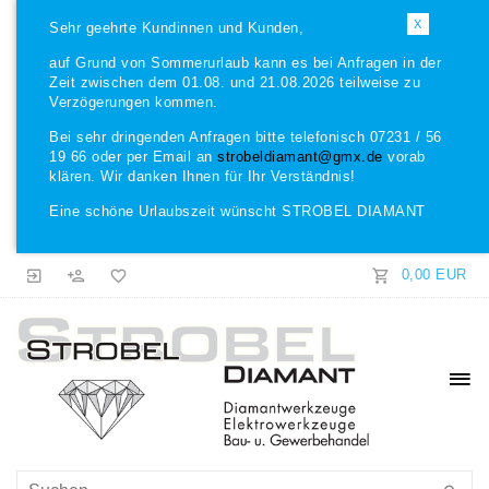
X
Sehr geehrte Kundinnen und Kunden,
auf Grund von Sommerurlaub kann es bei Anfragen in der
Zeit zwischen dem 01.08. und 21.08.2026 teilweise zu
Verzögerungen kommen.
Bei sehr dringenden Anfragen bitte telefonisch 07231 / 56
19 66 oder per Email an
strobeldiamant@gmx.de
vorab
klären. Wir danken Ihnen für Ihr Verständnis!
Eine schöne Urlaubszeit wünscht STROBEL DIAMANT
0,00 EUR