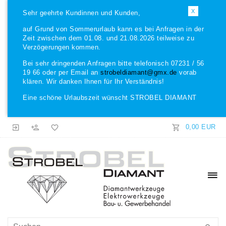
X
Sehr geehrte Kundinnen und Kunden,
auf Grund von Sommerurlaub kann es bei Anfragen in der
Zeit zwischen dem 01.08. und 21.08.2026 teilweise zu
Verzögerungen kommen.
Bei sehr dringenden Anfragen bitte telefonisch 07231 / 56
19 66 oder per Email an
strobeldiamant@gmx.de
vorab
klären. Wir danken Ihnen für Ihr Verständnis!
Eine schöne Urlaubszeit wünscht STROBEL DIAMANT
0,00 EUR