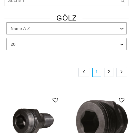
GÖLZ
1
2