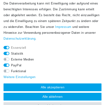
Die Datenverarbeitung kann mit Einwilligung oder aufgrund eines
Newsletter
berechtigten Interesses erfolgen. Die Zustimmung kann erteilt
Newsletter
E-MAIL **
oder abgelehnt werden. Es besteht das Recht, nicht einzuwilligen
Honig
und die Einwilligung zu einem späteren Zeitpunkt zu ändern oder
Hiermit bestätige ich, dass ich die
Daten­schutz­erklärung
gelesen habe. Meine
zu widerrufen. Beachten Sie unser
Impressum
und weitere
Einwilligung kann ich jederzeit widerrufen.**
Hinweise zur Verwendung personenbezogener Daten in unserer
Daten­schutz­erklärung
.
Abonnieren
Essenziell
** Hierbei handelt es sich um ein Pflichtfeld.
Statistik
STAY CONNECTED.
Externe Medien
PayPal
Funktional
Weitere Einstellungen
Alle akzeptieren
Alle ablehnen