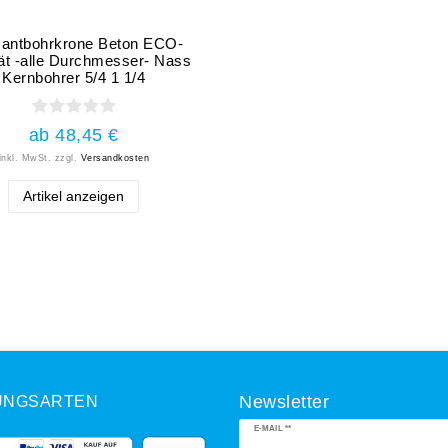
antbohrkrone Beton ECO-
tät -alle Durchmesser- Nass
Kernbohrer 5/4 1 1/4
ab 48,45 €
inkl. MwSt.
zzgl.
Versandkosten
Artikel anzeigen
UNGSARTEN
Newsletter
Newsletter
E-MAIL **