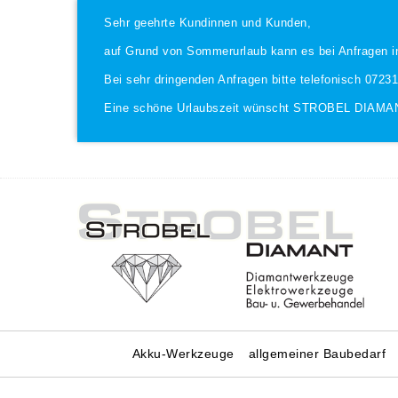
Sehr geehrte Kundinnen und Kunden,
auf Grund von Sommerurlaub kann es bei Anfragen i
Bei sehr dringenden Anfragen bitte telefonisch 0723
Eine schöne Urlaubszeit wünscht STROBEL DIAMA
Akku-Werkzeuge
allgemeiner Baubedarf