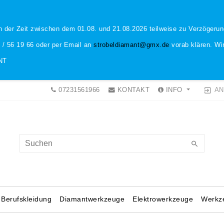
n der Zeit zwischen dem 01.08. und 21.08.2026 teilweise zu Verzöger
1 / 56 19 66 oder per Email an
strobeldiamant@gmx.de
vorab klären. Wir
NT
AN
07231561966
KONTAKT
INFO
Berufskleidung
Diamantwerkzeuge
Elektrowerkzeuge
Werkz