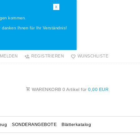
X
ungen kommen.
 danken Ihnen für Ihr Verständnis!
MELDEN
REGISTRIEREN
WUNSCHLISTE
WARENKORB
0
Artikel für
0,00 EUR
eug
SONDERANGEBOTE
Blätterkatalog