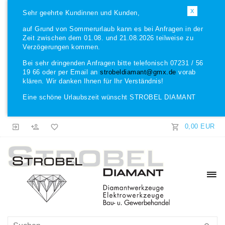
X
Sehr geehrte Kundinnen und Kunden,
auf Grund von Sommerurlaub kann es bei Anfragen in der
Zeit zwischen dem 01.08. und 21.08.2026 teilweise zu
Verzögerungen kommen.
Bei sehr dringenden Anfragen bitte telefonisch 07231 / 56
19 66 oder per Email an
strobeldiamant@gmx.de
vorab
klären. Wir danken Ihnen für Ihr Verständnis!
Eine schöne Urlaubszeit wünscht STROBEL DIAMANT
0,00 EUR