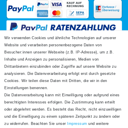
Wir verwenden Cookies und ähnliche Technologien auf unserer
Website und verarbeiten personenbezogene Daten von
VERSANDARTEN
Besucher:innen unserer Webseite (z.B. IP-Adresse), um z.B.
Inhalte und Anzeigen zu personalisieren, Medien von
Drittanbietern einzubinden oder Zugriffe auf unsere Website zu
analysieren. Die Datenverarbeitung erfolgt erst durch gesetzte
Cookies. Wir teilen diese Daten mit Dritten, die wir in den
Einstellungen benennen.
Die Datenverarbeitung kann mit Einwilligung oder aufgrund eines
Newsletter
berechtigten Interesses erfolgen. Die Zustimmung kann erteilt
Newsletter
E-MAIL **
oder abgelehnt werden. Es besteht das Recht, nicht einzuwilligen
Honig
und die Einwilligung zu einem späteren Zeitpunkt zu ändern oder
Hiermit bestätige ich, dass ich die
Daten­schutz­erklärung
gelesen habe. Meine
zu widerrufen. Beachten Sie unser
Impressum
und weitere