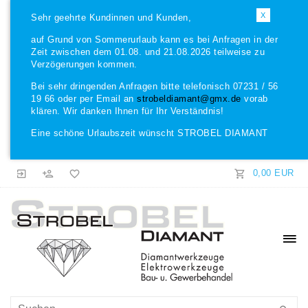
X
Sehr geehrte Kundinnen und Kunden,
auf Grund von Sommerurlaub kann es bei Anfragen in der
Zeit zwischen dem 01.08. und 21.08.2026 teilweise zu
Verzögerungen kommen.
Bei sehr dringenden Anfragen bitte telefonisch 07231 / 56
19 66 oder per Email an
strobeldiamant@gmx.de
vorab
klären. Wir danken Ihnen für Ihr Verständnis!
Eine schöne Urlaubszeit wünscht STROBEL DIAMANT
0,00 EUR