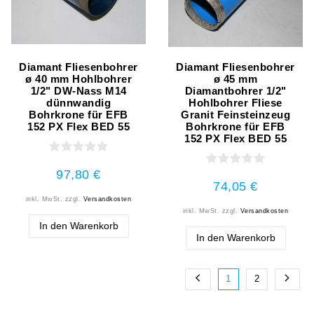
Diamant Fliesenbohrer
Diamant Fliesenbohrer
ø 40 mm Hohlbohrer
ø 45 mm
1/2" DW-Nass M14
Diamantbohrer 1/2"
dünnwandig
Hohlbohrer Fliese
Bohrkrone für EFB
Granit Feinsteinzeug
152 PX Flex BED 55
Bohrkrone für EFB
152 PX Flex BED 55
97,80 €
74,05 €
inkl. MwSt.
zzgl.
Versandkosten
inkl. MwSt.
zzgl.
Versandkosten
In den Warenkorb
In den Warenkorb
1
2