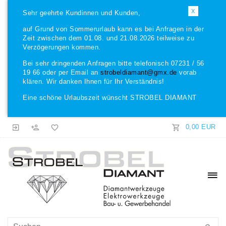
X
Sehr geehrte Kundinnen und Kunden,
auf Grund von Sommerurlaub kann es bei Anfragen in der
Zeit zwischen dem 01.08. und 21.08.2026 teilweise zu
Verzögerungen kommen.
Bei sehr dringenden Anfragen bitte telefonisch 07231 / 56
19 66 oder per Email an
strobeldiamant@gmx.de
vorab
klären. Wir danken Ihnen für Ihr Verständnis!
Eine schöne Urlaubszeit wünscht STROBEL DIAMANT
0,00 EUR