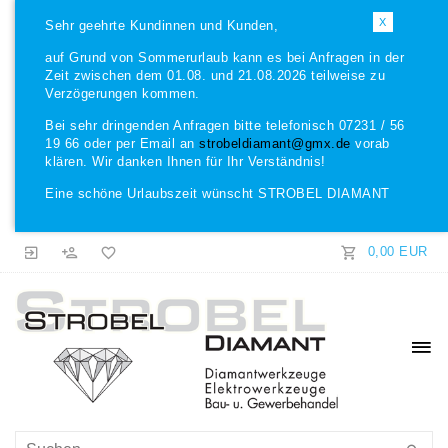
X
Sehr geehrte Kundinnen und Kunden,
auf Grund von Sommerurlaub kann es bei Anfragen in der
Zeit zwischen dem 01.08. und 21.08.2026 teilweise zu
Verzögerungen kommen.
Bei sehr dringenden Anfragen bitte telefonisch 07231 / 56
19 66 oder per Email an
strobeldiamant@gmx.de
vorab
klären. Wir danken Ihnen für Ihr Verständnis!
Eine schöne Urlaubszeit wünscht STROBEL DIAMANT
0,00 EUR