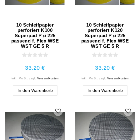
10 Schleifpapier
10 Schleifpapier
perforiert K100
perforiert K120
Superpad P ø 225
Superpad P ø 225
passend f. Flex WSE
passend f. Flex WSE
WST GE 5 R
WST GE 5 R
33,20 €
33,20 €
inkl. MwSt.
zzgl.
Versandkosten
inkl. MwSt.
zzgl.
Versandkosten
In den Warenkorb
In den Warenkorb