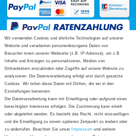
Wir verwenden Cookies und ähnliche Technologien auf unserer
Website und verarbeiten personenbezogene Daten von
VERSANDARTEN
Besucher:innen unserer Webseite (z.B. IP-Adresse), um z.B.
Inhalte und Anzeigen zu personalisieren, Medien von
Drittanbietern einzubinden oder Zugriffe auf unsere Website zu
analysieren. Die Datenverarbeitung erfolgt erst durch gesetzte
Cookies. Wir teilen diese Daten mit Dritten, die wir in den
Einstellungen benennen.
Die Datenverarbeitung kann mit Einwilligung oder aufgrund eines
Newsletter
berechtigten Interesses erfolgen. Die Zustimmung kann erteilt
Newsletter
E-MAIL **
oder abgelehnt werden. Es besteht das Recht, nicht einzuwilligen
Honig
und die Einwilligung zu einem späteren Zeitpunkt zu ändern oder
Hiermit bestätige ich, dass ich die
Daten­schutz­erklärung
gelesen habe. Meine
zu widerrufen. Beachten Sie unser
Impressum
und weitere
Einwilligung kann ich jederzeit widerrufen.**