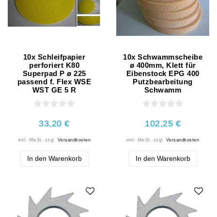
10x Schleifpapier
10x Schwammscheibe
perforiert K80
ø 400mm, Klett für
Superpad P ø 225
Eibenstock EPG 400
passend f. Flex WSE
Putzbearbeitung
WST GE 5 R
Schwamm
33,20 €
102,25 €
inkl. MwSt.
zzgl.
Versandkosten
inkl. MwSt.
zzgl.
Versandkosten
In den Warenkorb
In den Warenkorb