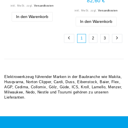
82,60 €
inkl. MwSt.
zzgl.
Versandkosten
inkl. MwSt.
zzgl.
Versandkosten
In den Warenkorb
In den Warenkorb
1
2
3
Elektrowerkzeug führender Marken in der Baubranche wie Makita,
Husqvarna, Norton Clipper, Cardi, Duss, Eibenstock, Baier, Flex,
AGP, Cedima, Collomix, Gölz, Güde, ICS, Kroll, Lamello, Menzer,
Milwaukee, Nedo, Nestle und Tsurumi gehören zu unseren
Lieferanten.