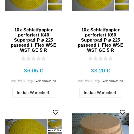
10x Schleifpapier
10x Schleifpapier
perforiert K40
perforiert K60
Superpad P ø 225
Superpad P ø 225
passend f. Flex WSE
passend f. Flex WSE
WST GE 5 R
WST GE 5 R
36,05 €
33,20 €
inkl. MwSt.
zzgl.
Versandkosten
inkl. MwSt.
zzgl.
Versandkosten
In den Warenkorb
In den Warenkorb