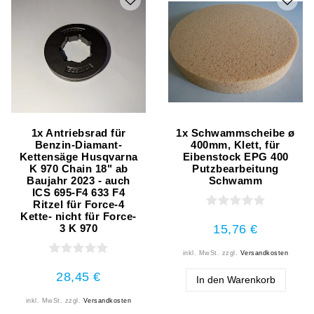
1x Antriebsrad für
1x Schwammscheibe ø
Benzin-Diamant-
400mm, Klett, für
Kettensäge Husqvarna
Eibenstock EPG 400
K 970 Chain 18" ab
Putzbearbeitung
Baujahr 2023 - auch
Schwamm
ICS 695-F4 633 F4
Ritzel für Force-4
Kette- nicht für Force-
15,76 €
3 K 970
inkl. MwSt.
zzgl.
Versandkosten
28,45 €
In den Warenkorb
inkl. MwSt.
zzgl.
Versandkosten