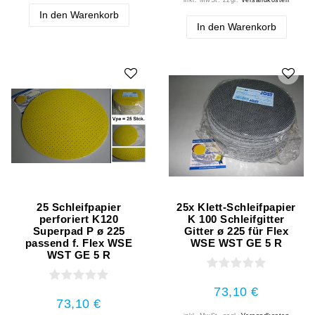
In den Warenkorb
In den Warenkorb
25 Schleifpapier
25x Klett-Schleifpapier
perforiert K120
K 100 Schleifgitter
Superpad P ø 225
Gitter ø 225 für Flex
passend f. Flex WSE
WSE WST GE 5 R
WST GE 5 R
73,10 €
73,10 €