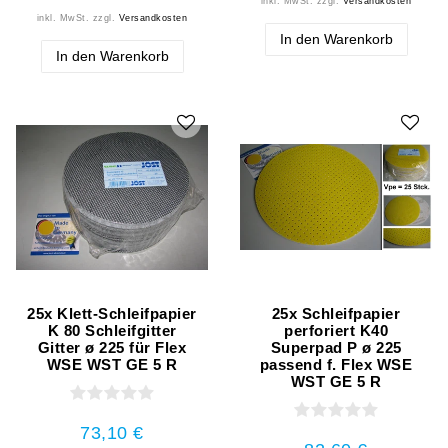
inkl. MwSt.
zzgl.
Versandkosten
inkl. MwSt.
zzgl.
Versandkosten
In den Warenkorb
In den Warenkorb
25x Klett-Schleifpapier
25x Schleifpapier
K 80 Schleifgitter
perforiert K40
Gitter ø 225 für Flex
Superpad P ø 225
WSE WST GE 5 R
passend f. Flex WSE
WST GE 5 R
73,10 €