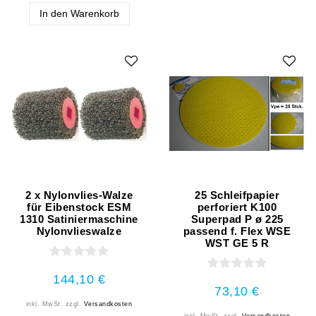
In den Warenkorb
2 x Nylonvlies-Walze
25 Schleifpapier
für Eibenstock ESM
perforiert K100
1310 Satiniermaschine
Superpad P ø 225
Nylonvlieswalze
passend f. Flex WSE
WST GE 5 R
144,10 €
73,10 €
inkl. MwSt.
zzgl.
Versandkosten
inkl. MwSt.
zzgl.
Versandkosten