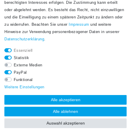
berechtigten Interesses erfolgen. Die Zustimmung kann erteilt
Newsletter
E-MAIL **
oder abgelehnt werden. Es besteht das Recht, nicht einzuwilligen
Honig
und die Einwilligung zu einem späteren Zeitpunkt zu ändern oder
Hiermit bestätige ich, dass ich die
Daten­schutz­erklärung
gelesen habe. Meine
zu widerrufen. Beachten Sie unser
Impressum
und weitere
Einwilligung kann ich jederzeit widerrufen.**
Hinweise zur Verwendung personenbezogener Daten in unserer
Daten­schutz­erklärung
.
Abonnieren
Essenziell
** Hierbei handelt es sich um ein Pflichtfeld.
Statistik
STAY CONNECTED.
Externe Medien
PayPal
Funktional
Weitere Einstellungen
Alle akzeptieren
Alle ablehnen
Auswahl akzeptieren