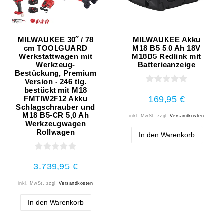
MILWAUKEE 30˝ / 78
MILWAUKEE Akku
cm TOOLGUARD
M18 B5 5,0 Ah 18V
Werkstattwagen mit
M18B5 Redlink mit
Werkzeug-
Batterieanzeige
Bestückung, Premium
Version - 246 tlg.
bestückt mit M18
169,95 €
FMTIW2F12 Akku
Schlagschrauber und
M18 B5-CR 5,0 Ah
inkl. MwSt.
zzgl.
Versandkosten
Werkzeugwagen
Rollwagen
In den Warenkorb
3.739,95 €
inkl. MwSt.
zzgl.
Versandkosten
In den Warenkorb