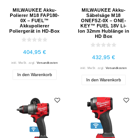
MILWAUKEE Akku-
MILWAUKEE Akku-
Polierer M18 FAP180-
Säbelsäge M18
0X – FUEL™
ONEFSZ-0X – ONE-
Akkupolierer
KEY™ FUEL 18V Li-
Poliergerät in HD-Box
Ion 32mm Hublänge in
HD Box
404,95 €
432,95 €
inkl. MwSt.
zzgl.
Versandkosten
inkl. MwSt.
zzgl.
Versandkosten
In den Warenkorb
In den Warenkorb