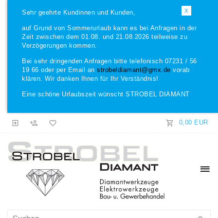
X
Sehr geehrte Kundinnen und Kunden,
auf Grund von Sommerurlaub kann es bei Anfragen in der
Zeit zwischen dem 01.08. und 21.08.2026 teilweise zu
Verzögerungen kommen.
Bei sehr dringenden Anfragen bitte telefonisch 07231 / 56
19 66 oder per Email an
strobeldiamant@gmx.de
vorab
klären. Wir danken Ihnen für Ihr Verständnis!
Eine schöne Urlaubszeit wünscht STROBEL DIAMANT
0,00 EUR