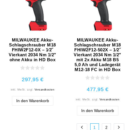
MILWAUKEE Akku-
MILWAUKEE Akku-
Schlagschrauber M18
Schlagschrauber M18
FHIW2F12-0X – 1⁄2˝
FHIW2F12-502X – 1⁄2˝
Vierkant 2034 Nm 1/2"
Vierkant 2034 Nm 1/2"
ohne Akku in HD Box
mit 2x Akku M18 B5
5,0 Ah und Ladegerät
M12-18 FC in HD Box
297,95 €
477,95 €
inkl. MwSt.
zzgl.
Versandkosten
inkl. MwSt.
zzgl.
Versandkosten
In den Warenkorb
In den Warenkorb
1
2