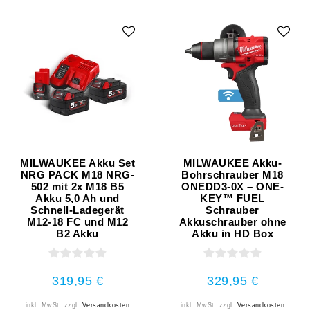
MILWAUKEE Akku Set
MILWAUKEE Akku-
NRG PACK M18 NRG-
Bohrschrauber M18
502 mit 2x M18 B5
ONEDD3-0X – ONE-
Akku 5,0 Ah und
KEY™ FUEL
Schnell-Ladegerät
Schrauber
M12-18 FC und M12
Akkuschrauber ohne
B2 Akku
Akku in HD Box
319,95 €
329,95 €
inkl. MwSt.
zzgl.
Versandkosten
inkl. MwSt.
zzgl.
Versandkosten