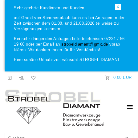
X
Sehr geehrte Kundinnen und Kunden,
auf Grund von Sommerurlaub kann es bei Anfragen in der
Zeit zwischen dem 01.08. und 21.08.2026 teilweise zu
Verzögerungen kommen.
Bei sehr dringenden Anfragen bitte telefonisch 07231 / 56
19 66 oder per Email an
strobeldiamant@gmx.de
vorab
klären. Wir danken Ihnen für Ihr Verständnis!
Eine schöne Urlaubszeit wünscht STROBEL DIAMANT
0,00 EUR