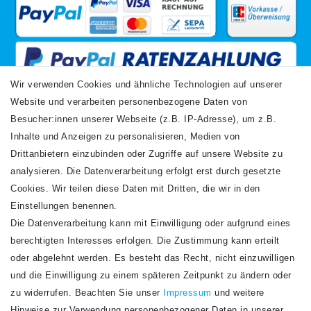
Wir verwenden Cookies und ähnliche Technologien auf unserer
Website und verarbeiten personenbezogene Daten von
VERSANDARTEN
Besucher:innen unserer Webseite (z.B. IP-Adresse), um z.B.
Inhalte und Anzeigen zu personalisieren, Medien von
Drittanbietern einzubinden oder Zugriffe auf unsere Website zu
analysieren. Die Datenverarbeitung erfolgt erst durch gesetzte
Cookies. Wir teilen diese Daten mit Dritten, die wir in den
Einstellungen benennen.
Die Datenverarbeitung kann mit Einwilligung oder aufgrund eines
Newsletter
berechtigten Interesses erfolgen. Die Zustimmung kann erteilt
Newsletter
E-MAIL **
oder abgelehnt werden. Es besteht das Recht, nicht einzuwilligen
Honig
und die Einwilligung zu einem späteren Zeitpunkt zu ändern oder
Hiermit bestätige ich, dass ich die
Daten­schutz­erklärung
gelesen habe. Meine
zu widerrufen. Beachten Sie unser
Impressum
und weitere
Einwilligung kann ich jederzeit widerrufen.**
Hinweise zur Verwendung personenbezogener Daten in unserer