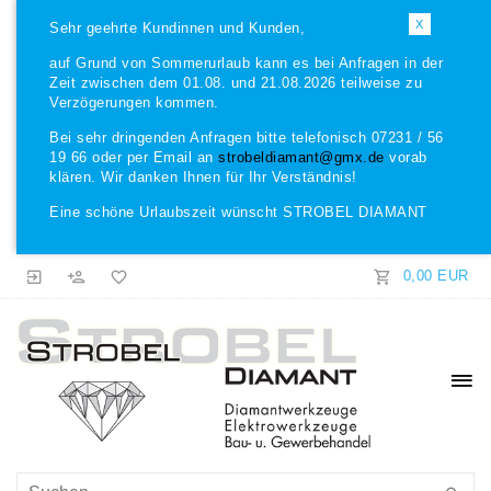
X
Sehr geehrte Kundinnen und Kunden,
auf Grund von Sommerurlaub kann es bei Anfragen in der
Zeit zwischen dem 01.08. und 21.08.2026 teilweise zu
Verzögerungen kommen.
Bei sehr dringenden Anfragen bitte telefonisch 07231 / 56
19 66 oder per Email an
strobeldiamant@gmx.de
vorab
klären. Wir danken Ihnen für Ihr Verständnis!
Eine schöne Urlaubszeit wünscht STROBEL DIAMANT
0,00 EUR