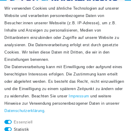
Wir verwenden Cookies und ähnliche Technologien auf unserer
Website und verarbeiten personenbezogene Daten von
VERSANDARTEN
Besucher:innen unserer Webseite (z.B. IP-Adresse), um z.B.
Inhalte und Anzeigen zu personalisieren, Medien von
Drittanbietern einzubinden oder Zugriffe auf unsere Website zu
analysieren. Die Datenverarbeitung erfolgt erst durch gesetzte
Cookies. Wir teilen diese Daten mit Dritten, die wir in den
Einstellungen benennen.
Die Datenverarbeitung kann mit Einwilligung oder aufgrund eines
Newsletter
berechtigten Interesses erfolgen. Die Zustimmung kann erteilt
Newsletter
E-MAIL **
oder abgelehnt werden. Es besteht das Recht, nicht einzuwilligen
Honig
und die Einwilligung zu einem späteren Zeitpunkt zu ändern oder
Hiermit bestätige ich, dass ich die
Daten­schutz­erklärung
gelesen habe. Meine
zu widerrufen. Beachten Sie unser
Impressum
und weitere
Einwilligung kann ich jederzeit widerrufen.**
Hinweise zur Verwendung personenbezogener Daten in unserer
Daten­schutz­erklärung
.
Abonnieren
Essenziell
** Hierbei handelt es sich um ein Pflichtfeld.
Statistik