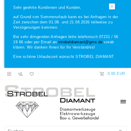
X
Sehr geehrte Kundinnen und Kunden,
auf Grund von Sommerurlaub kann es bei Anfragen in der
Zeit zwischen dem 01.08. und 21.08.2026 teilweise zu
Verzögerungen kommen.
Bei sehr dringenden Anfragen bitte telefonisch 07231 / 56
19 66 oder per Email an
strobeldiamant@gmx.de
vorab
klären. Wir danken Ihnen für Ihr Verständnis!
Eine schöne Urlaubszeit wünscht STROBEL DIAMANT
0,00 EUR