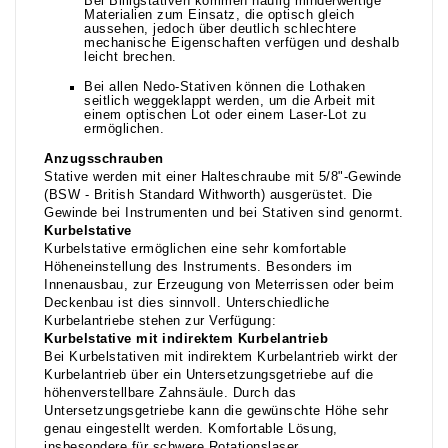
Bei Billigstativen kommen häufig minderwertige
Materialien zum Einsatz, die optisch gleich
aussehen, jedoch über deutlich schlechtere
mechanische Eigenschaften verfügen und deshalb
leicht brechen.
Bei allen Nedo-Stativen können die Lothaken
seitlich weggeklappt werden, um die Arbeit mit
einem optischen Lot oder einem Laser-Lot zu
ermöglichen.
Anzugsschrauben
Stative werden mit einer Halteschraube mit 5/8"-Gewinde
(BSW - British Standard Withworth) ausgerüstet. Die
Gewinde bei Instrumenten und bei Stativen sind genormt.
Kurbelstative
Kurbelstative ermöglichen eine sehr komfortable
Höheneinstellung des Instruments. Besonders im
Innenausbau, zur Erzeugung von Meterrissen oder beim
Deckenbau ist dies sinnvoll. Unterschiedliche
Kurbelantriebe stehen zur Verfügung:
Kurbelstative mit indirektem Kurbelantrieb
Bei Kurbelstativen mit indirektem Kurbelantrieb wirkt der
Kurbelantrieb über ein Untersetzungsgetriebe auf die
höhenverstellbare Zahnsäule. Durch das
Untersetzungsgetriebe kann die gewünschte Höhe sehr
genau eingestellt werden. Komfortable Lösung,
insbesondere für schwere Rotationslaser.