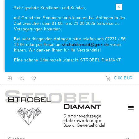
X
Sehr geehrte Kundinnen und Kunden,
auf Grund von Sommerurlaub kann es bei Anfragen in der
Zeit zwischen dem 01.08. und 21.08.2026 teilweise zu
Verzögerungen kommen.
Bei sehr dringenden Anfragen bitte telefonisch 07231 / 56
19 66 oder per Email an
strobeldiamant@gmx.de
vorab
klären. Wir danken Ihnen für Ihr Verständnis!
Eine schöne Urlaubszeit wünscht STROBEL DIAMANT
0,00 EUR