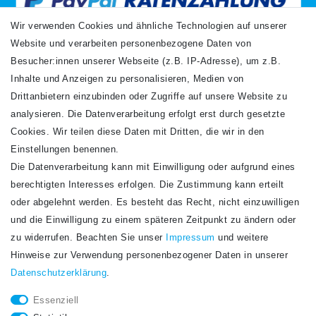
Wir verwenden Cookies und ähnliche Technologien auf unserer
Website und verarbeiten personenbezogene Daten von
VERSANDARTEN
Besucher:innen unserer Webseite (z.B. IP-Adresse), um z.B.
Inhalte und Anzeigen zu personalisieren, Medien von
Drittanbietern einzubinden oder Zugriffe auf unsere Website zu
analysieren. Die Datenverarbeitung erfolgt erst durch gesetzte
Cookies. Wir teilen diese Daten mit Dritten, die wir in den
Einstellungen benennen.
Die Datenverarbeitung kann mit Einwilligung oder aufgrund eines
Newsletter
berechtigten Interesses erfolgen. Die Zustimmung kann erteilt
Newsletter
E-MAIL **
oder abgelehnt werden. Es besteht das Recht, nicht einzuwilligen
Honig
und die Einwilligung zu einem späteren Zeitpunkt zu ändern oder
Hiermit bestätige ich, dass ich die
Daten­schutz­erklärung
gelesen habe. Meine
zu widerrufen. Beachten Sie unser
Impressum
und weitere
Einwilligung kann ich jederzeit widerrufen.**
Hinweise zur Verwendung personenbezogener Daten in unserer
Daten­schutz­erklärung
.
Abonnieren
Essenziell
** Hierbei handelt es sich um ein Pflichtfeld.