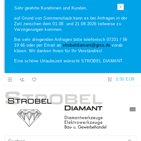
X
Sehr geehrte Kundinnen und Kunden,
auf Grund von Sommerurlaub kann es bei Anfragen in der
Zeit zwischen dem 01.08. und 21.08.2026 teilweise zu
Verzögerungen kommen.
Bei sehr dringenden Anfragen bitte telefonisch 07231 / 56
19 66 oder per Email an
strobeldiamant@gmx.de
vorab
klären. Wir danken Ihnen für Ihr Verständnis!
Eine schöne Urlaubszeit wünscht STROBEL DIAMANT
0,00 EUR