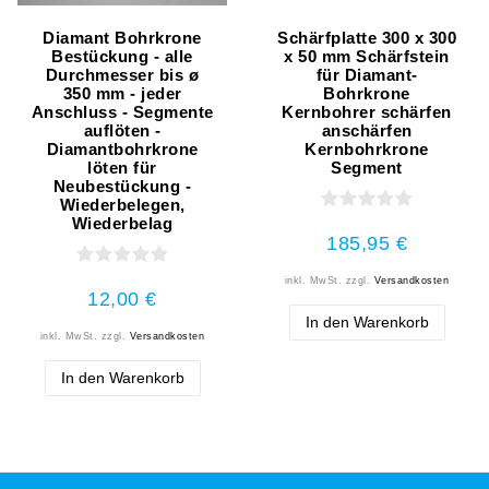
Diamant Bohrkrone
Schärfplatte 300 x 300
Bestückung - alle
x 50 mm Schärfstein
Durchmesser bis ø
für Diamant-
350 mm - jeder
Bohrkrone
Anschluss - Segmente
Kernbohrer schärfen
auflöten -
anschärfen
Diamantbohrkrone
Kernbohrkrone
löten für
Segment
Neubestückung -
Wiederbelegen,
Wiederbelag
185,95 €
inkl. MwSt.
zzgl.
Versandkosten
12,00 €
In den Warenkorb
inkl. MwSt.
zzgl.
Versandkosten
In den Warenkorb