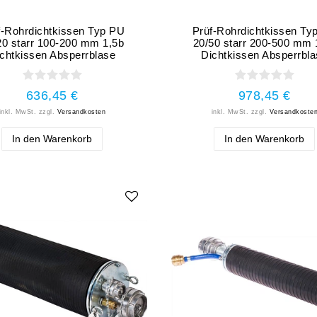
f-Rohrdichtkissen Typ PU
Prüf-Rohrdichtkissen Ty
20 starr 100-200 mm 1,5b
20/50 starr 200-500 mm 
chtkissen Absperrblase
Dichtkissen Absperrbl
636,45 €
978,45 €
inkl. MwSt.
zzgl.
Versandkosten
inkl. MwSt.
zzgl.
Versandkoste
In den Warenkorb
In den Warenkorb