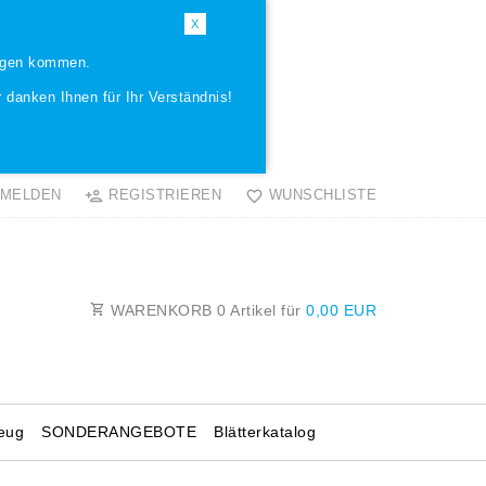
X
ungen kommen.
 danken Ihnen für Ihr Verständnis!
MELDEN
REGISTRIEREN
WUNSCHLISTE
WARENKORB
0
Artikel für
0,00 EUR
eug
SONDERANGEBOTE
Blätterkatalog