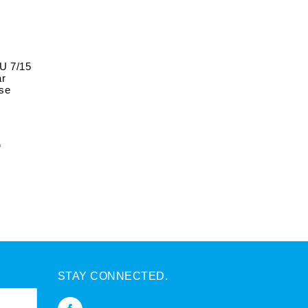
PU 7/15
ar
ase
n
STAY CONNECTED.