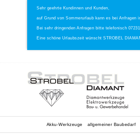
Sehr geehrte Kundinnen und Kunden,
auf Grund von Sommerurlaub kann es bei Anfragen i
Bei sehr dringenden Anfragen bitte telefonisch 0723
Eine schöne Urlaubszeit wünscht STROBEL DIAMA
Akku-Werkzeuge
allgemeiner Baubedarf