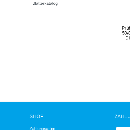
Blätterkatalog
Prü
50/
Di
SHOP
ZAHL
Zahlungsarten