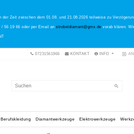
n der Zeit zwischen dem 01.08. und 21.08.2026 teilweise zu Verzöger
1 / 56 19 66 oder per Email an
strobeldiamant@gmx.de
vorab klären. Wir
NT
AN
07231561966
KONTAKT
INFO
Berufskleidung
Diamantwerkzeuge
Elektrowerkzeuge
Werkz