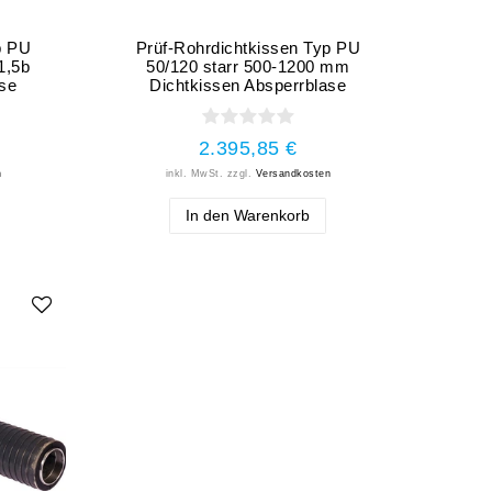
p PU
Prüf-Rohrdichtkissen Typ PU
1,5b
50/120 starr 500-1200 mm
ase
Dichtkissen Absperrblase
2.395,85 €
n
inkl. MwSt.
zzgl.
Versandkosten
In den Warenkorb