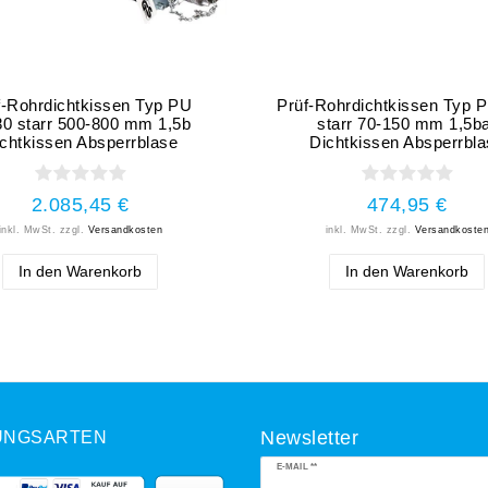
f-Rohrdichtkissen Typ PU
Prüf-Rohrdichtkissen Typ 
80 starr 500-800 mm 1,5b
starr 70-150 mm 1,5b
chtkissen Absperrblase
Dichtkissen Absperrbl
2.085,45 €
474,95 €
inkl. MwSt.
zzgl.
Versandkosten
inkl. MwSt.
zzgl.
Versandkoste
In den Warenkorb
In den Warenkorb
UNGSARTEN
Newsletter
Newsletter
E-MAIL **