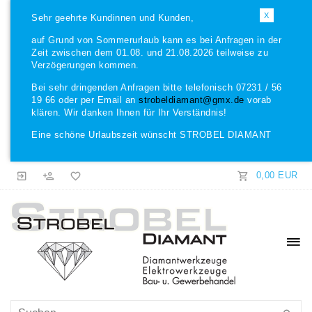
X
Sehr geehrte Kundinnen und Kunden,
auf Grund von Sommerurlaub kann es bei Anfragen in der
Zeit zwischen dem 01.08. und 21.08.2026 teilweise zu
Verzögerungen kommen.
Bei sehr dringenden Anfragen bitte telefonisch 07231 / 56
19 66 oder per Email an
strobeldiamant@gmx.de
vorab
klären. Wir danken Ihnen für Ihr Verständnis!
Eine schöne Urlaubszeit wünscht STROBEL DIAMANT
0,00 EUR