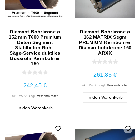
Diamant-Bohrkrone ø
Diamant-Bohrkrone ø
152 mm T600 Premium
162 MATRIX Segm
Beton Segment
PREMIUM Kernbohrer
Stahlbeton Bohr-
Diamantbohrkrone 160
Säge-Service duktiles
ARXX
Gussrohr Kernbohrer
150
261,85 €
242,45 €
inkl. MwSt.
zzgl.
Versandkosten
inkl. MwSt.
zzgl.
Versandkosten
In den Warenkorb
In den Warenkorb