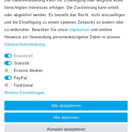
Die Datenverarbeitung kann mit Einwilligung oder aufgrund eines
Newsletter
berechtigten Interesses erfolgen. Die Zustimmung kann erteilt
Newsletter
E-MAIL **
oder abgelehnt werden. Es besteht das Recht, nicht einzuwilligen
Honig
und die Einwilligung zu einem späteren Zeitpunkt zu ändern oder
Hiermit bestätige ich, dass ich die
Daten­schutz­erklärung
gelesen habe. Meine
zu widerrufen. Beachten Sie unser
Impressum
und weitere
Einwilligung kann ich jederzeit widerrufen.**
Hinweise zur Verwendung personenbezogener Daten in unserer
Daten­schutz­erklärung
.
Abonnieren
Essenziell
** Hierbei handelt es sich um ein Pflichtfeld.
Statistik
STAY CONNECTED.
Externe Medien
PayPal
Funktional
Weitere Einstellungen
Alle akzeptieren
Alle ablehnen
Auswahl akzeptieren