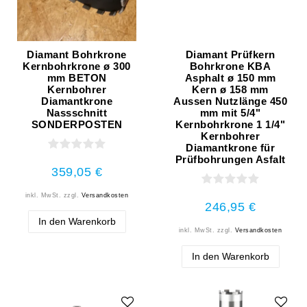
Diamant Bohrkrone
Diamant Prüfkern
Kernbohrkrone ø 300
Bohrkrone KBA
mm BETON
Asphalt ø 150 mm
Kernbohrer
Kern ø 158 mm
Diamantkrone
Aussen Nutzlänge 450
Nassschnitt
mm mit 5/4"
SONDERPOSTEN
Kernbohrkrone 1 1/4"
Kernbohrer
Diamantkrone für
Prüfbohrungen Asfalt
359,05 €
inkl. MwSt.
zzgl.
Versandkosten
246,95 €
In den Warenkorb
inkl. MwSt.
zzgl.
Versandkosten
In den Warenkorb