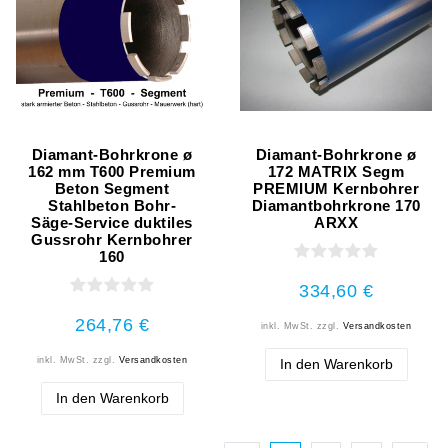
Diamant-Bohrkrone ø
Diamant-Bohrkrone ø
162 mm T600 Premium
172 MATRIX Segm
Beton Segment
PREMIUM Kernbohrer
Stahlbeton Bohr-
Diamantbohrkrone 170
Säge-Service duktiles
ARXX
Gussrohr Kernbohrer
160
334,60 €
264,76 €
inkl. MwSt.
zzgl.
Versandkosten
inkl. MwSt.
zzgl.
Versandkosten
In den Warenkorb
In den Warenkorb