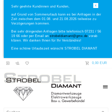
X
Sehr geehrte Kundinnen und Kunden,
auf Grund von Sommerurlaub kann es bei Anfragen in der
Zeit zwischen dem 01.08. und 21.08.2026 teilweise zu
Verzögerungen kommen.
Bei sehr dringenden Anfragen bitte telefonisch 07231 / 56
19 66 oder per Email an
strobeldiamant@gmx.de
vorab
klären. Wir danken Ihnen für Ihr Verständnis!
Eine schöne Urlaubszeit wünscht STROBEL DIAMANT
0,00 EUR