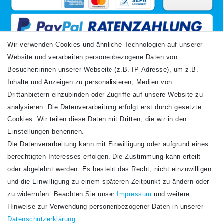
Wir verwenden Cookies und ähnliche Technologien auf unserer
Website und verarbeiten personenbezogene Daten von
VERSANDARTEN
Besucher:innen unserer Webseite (z.B. IP-Adresse), um z.B.
Inhalte und Anzeigen zu personalisieren, Medien von
Drittanbietern einzubinden oder Zugriffe auf unsere Website zu
analysieren. Die Datenverarbeitung erfolgt erst durch gesetzte
Cookies. Wir teilen diese Daten mit Dritten, die wir in den
Einstellungen benennen.
Die Datenverarbeitung kann mit Einwilligung oder aufgrund eines
Newsletter
berechtigten Interesses erfolgen. Die Zustimmung kann erteilt
Newsletter
E-MAIL **
oder abgelehnt werden. Es besteht das Recht, nicht einzuwilligen
Honig
und die Einwilligung zu einem späteren Zeitpunkt zu ändern oder
Hiermit bestätige ich, dass ich die
Daten­schutz­erklärung
gelesen habe. Meine
zu widerrufen. Beachten Sie unser
Impressum
und weitere
Einwilligung kann ich jederzeit widerrufen.**
Hinweise zur Verwendung personenbezogener Daten in unserer
Daten­schutz­erklärung
.