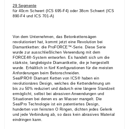
29 Segmente
für 40cm Schwert (ICS 695-F4) oder 38cm Schwert (ICS
890-F4 und ICS 701-A)
Von dem Unternehmen, das Betonkettensägen
revolutioniert hat, kommt jetzt eine Revolution bei
Diamantketten: die ProFORCE™-Serie. Diese Serie
wurde zur ausschließlichen Verwendung mit dem
FORCE4®-System entworfen. Es handelt sich um die
stärkste, langlebigste Diamantkette, die je hergestellt
wurde. Erhältlich in fünf Konfigurationen für die meisten
Anforderungen beim Betonschneiden.
SealPRO® Diamant Ketten von ICS® haben ein
revolutionäres Design, welches die Kettendehnung um
bis zu 50% reduziert und dadurch eine längere Standzeit
ermöglicht, selbst bei abrasiven Anwendungen und
Situationen bei denen es an Wasser mangelt. Die
SealPro Technologie ist ein patentiertes Design,
hunderten von feinsten O Ringen, dichten jedes Gelenk
und jede Verbindung ab, so dass kein abrasives Material
eindringen kann.