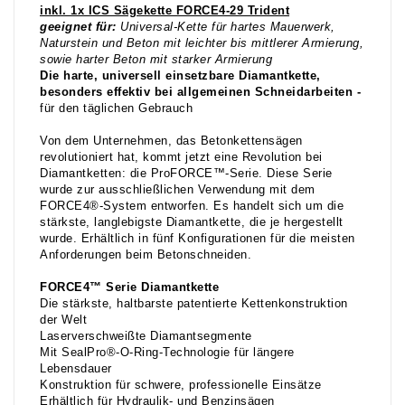
inkl. 1x ICS Sägekette FORCE4-29 Trident
geeignet für:
Universal-Kette für hartes Mauerwerk,
Naturstein und Beton mit leichter bis mittlerer Armierung,
sowie harter Beton mit starker Armierung
Die harte, universell einsetzbare Diamantkette,
besonders effektiv bei allgemeinen Schneidarbeiten -
für den täglichen Gebrauch
Von dem Unternehmen, das Betonkettensägen
revolutioniert hat, kommt jetzt eine Revolution bei
Diamantketten: die ProFORCE™-Serie. Diese Serie
wurde zur ausschließlichen Verwendung mit dem
FORCE4®-System entworfen. Es handelt sich um die
stärkste, langlebigste Diamantkette, die je hergestellt
wurde. Erhältlich in fünf Konfigurationen für die meisten
Anforderungen beim Betonschneiden.
FORCE4™ Serie Diamantkette
Die stärkste, haltbarste patentierte Kettenkonstruktion
der Welt
Laserverschweißte Diamantsegmente
Mit SealPro®-O-Ring-Technologie für längere
Lebensdauer
Konstruktion für schwere, professionelle Einsätze
Erhältlich für Hydraulik- und Benzinsägen