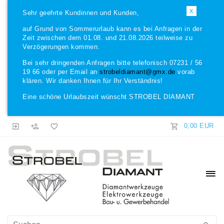
X
Sehr geehrte Kundinnen und Kunden,
auf Grund von Sommerurlaub kann es bei Anfragen in der
Zeit zwischen dem 01.08. und 21.08.2026 teilweise zu
Verzögerungen kommen.
Bei sehr dringenden Anfragen bitte telefonisch 07231 / 56
19 66 oder per Email an
strobeldiamant@gmx.de
vorab
klären. Wir danken Ihnen für Ihr Verständnis!
Eine schöne Urlaubszeit wünscht STROBEL DIAMANT
0,00 EUR