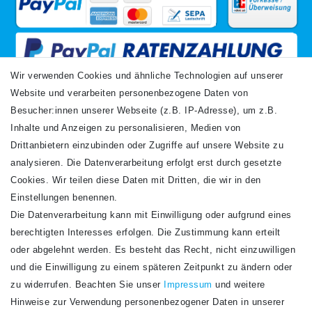
Wir verwenden Cookies und ähnliche Technologien auf unserer
Website und verarbeiten personenbezogene Daten von
VERSANDARTEN
Besucher:innen unserer Webseite (z.B. IP-Adresse), um z.B.
Inhalte und Anzeigen zu personalisieren, Medien von
Drittanbietern einzubinden oder Zugriffe auf unsere Website zu
analysieren. Die Datenverarbeitung erfolgt erst durch gesetzte
Cookies. Wir teilen diese Daten mit Dritten, die wir in den
Einstellungen benennen.
Die Datenverarbeitung kann mit Einwilligung oder aufgrund eines
Newsletter
berechtigten Interesses erfolgen. Die Zustimmung kann erteilt
Newsletter
E-MAIL **
oder abgelehnt werden. Es besteht das Recht, nicht einzuwilligen
Honig
und die Einwilligung zu einem späteren Zeitpunkt zu ändern oder
Hiermit bestätige ich, dass ich die
Daten­schutz­erklärung
gelesen habe. Meine
zu widerrufen. Beachten Sie unser
Impressum
und weitere
Einwilligung kann ich jederzeit widerrufen.**
Hinweise zur Verwendung personenbezogener Daten in unserer