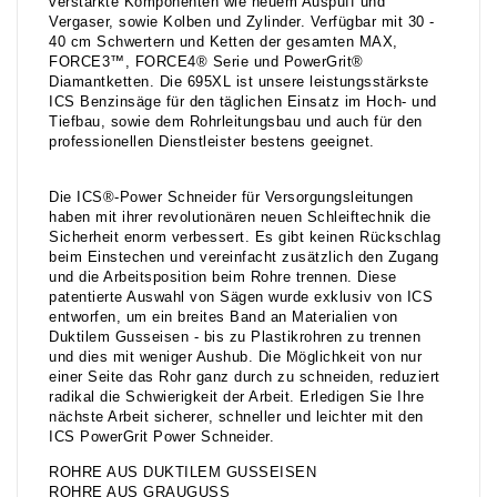
verstärkte Komponenten wie neuem Auspuff und
Vergaser, sowie Kolben und Zylinder. Verfügbar mit 30 -
40 cm Schwertern und Ketten der gesamten MAX,
FORCE3™, FORCE4® Serie und PowerGrit®
Diamantketten. Die 695XL ist unsere leistungsstärkste
ICS Benzinsäge für den täglichen Einsatz im Hoch- und
Tiefbau, sowie dem Rohrleitungsbau und auch für den
professionellen Dienstleister bestens geeignet.
Die ICS®-Power Schneider für Versorgungsleitungen
haben mit ihrer revolutionären neuen Schleiftechnik die
Sicherheit enorm verbessert. Es gibt keinen Rückschlag
beim Einstechen und vereinfacht zusätzlich den Zugang
und die Arbeitsposition beim Rohre trennen. Diese
patentierte Auswahl von Sägen wurde exklusiv von ICS
entworfen, um ein breites Band an Materialien von
Duktilem Gusseisen - bis zu Plastikrohren zu trennen
und dies mit weniger Aushub. Die Möglichkeit von nur
einer Seite das Rohr ganz durch zu schneiden, reduziert
radikal die Schwierigkeit der Arbeit. Erledigen Sie Ihre
nächste Arbeit sicherer, schneller und leichter mit den
ICS PowerGrit Power Schneider.
ROHRE AUS DUKTILEM GUSSEISEN
ROHRE AUS GRAUGUSS