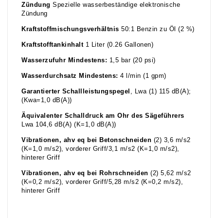
Zündung
Spezielle wasserbeständige elektronische
Zündung
Kraftstoffmischungsverhältnis
50:1 Benzin zu Öl (2 %)
Kraftstofftankinhalt
1 Liter (0.26 Gallonen)
Wasserzufuhr Mindestens:
1,5 bar (20 psi)
Wasserdurchsatz Mindestens:
4 l/min (1 gpm)
Garantierter Schallleistungspegel
, Lwa (1) 115 dB(A);
(Kwa=1,0 dB(A))
Äquivalenter Schalldruck am Ohr des Sägeführers
Lwa 104,6 dB(A) (K=1,0 dB(A))
Vibrationen, ahv eq bei Betonschneiden
(2) 3,6 m/s2
(K=1,0 m/s2), vorderer Griff/3,1 m/s2 (K=1,0 m/s2),
hinterer Griff
Vibrationen, ahv eq bei Rohrschneiden
(2) 5,62 m/s2
(K=0,2 m/s2), vorderer Griff/5,28 m/s2 (K=0,2 m/s2),
hinterer Griff