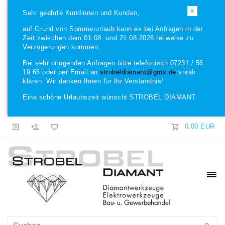
X
Sehr geehrte Kundinnen und Kunden,
auf Grund von Sommerurlaub kann es bei Anfragen in der
Zeit zwischen dem 01.08. und 21.08.2026 teilweise zu
Verzögerungen kommen.
Bei sehr dringenden Anfragen bitte telefonisch 07231 / 56
19 66 oder per Email an
strobeldiamant@gmx.de
vorab
klären. Wir danken Ihnen für Ihr Verständnis!
Eine schöne Urlaubszeit wünscht STROBEL DIAMANT
0,00 EUR