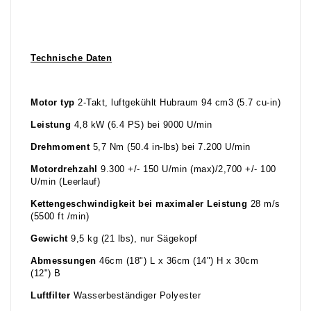
Technische Daten
Motor typ
2-Takt, luftgekühlt Hubraum 94 cm3 (5.7 cu-in)
Leistung
4,8 kW (6.4 PS) bei 9000 U/min
Drehmoment
5,7 Nm (50.4 in-lbs) bei 7.200 U/min
Motordrehzahl
9.300 +/- 150 U/min (max)/2,700 +/- 100
U/min (Leerlauf)
Kettengeschwindigkeit bei maximaler Leistung
28 m/s
(5500 ft /min)
Gewicht
9,5 kg (21 lbs), nur Sägekopf
Abmessungen
46cm (18") L x 36cm (14") H x 30cm
(12") B
Luftfilter
Wasserbeständiger Polyester