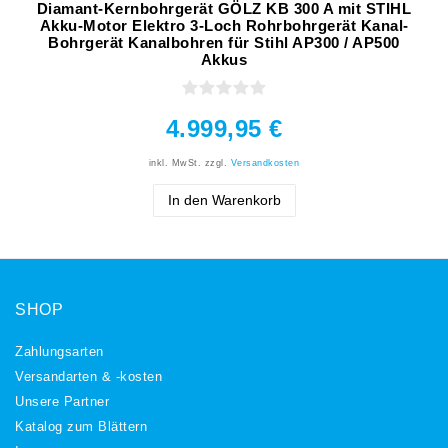
Diamant-Kernbohrgerät GÖLZ KB 300 A mit STIHL
Akku-Motor Elektro 3-Loch Rohrbohrgerät Kanal-
Bohrgerät Kanalbohren für Stihl AP300 / AP500
Akkus
4.999,95 €
inkl. MwSt.
zzgl.
Versandkosten
In den Warenkorb
SHOP
Zahlungsarten
Versandarten & -kosten
Unsere Partner
Katalog zum Blättern