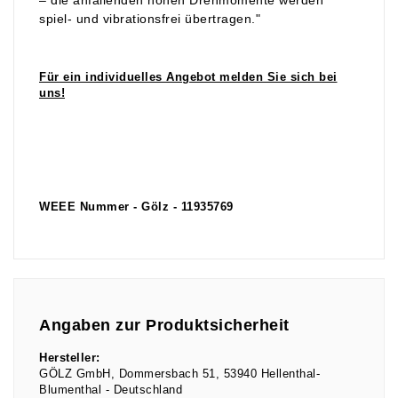
– die anfallenden hohen Drehmomente werden
spiel- und vibrationsfrei übertragen."
Für ein individuelles Angebot melden Sie sich bei
uns!
WEEE Nummer - Gölz - 11935769
Angaben zur Produktsicherheit
Hersteller:
GÖLZ GmbH
Dommersbach
51
53940
Hellenthal-
Blumenthal
Deutschland