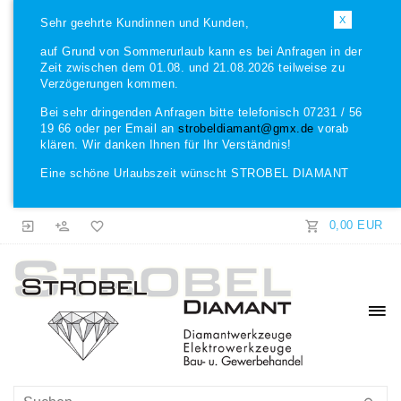
X
Sehr geehrte Kundinnen und Kunden,
auf Grund von Sommerurlaub kann es bei Anfragen in der
Zeit zwischen dem 01.08. und 21.08.2026 teilweise zu
Verzögerungen kommen.
Bei sehr dringenden Anfragen bitte telefonisch 07231 / 56
19 66 oder per Email an
strobeldiamant@gmx.de
vorab
klären. Wir danken Ihnen für Ihr Verständnis!
Eine schöne Urlaubszeit wünscht STROBEL DIAMANT
0,00 EUR