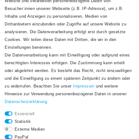
Website und verarbeiten personenbezogene Daten von
VERSANDARTEN
Besucher:innen unserer Webseite (z.B. IP-Adresse), um z.B.
Inhalte und Anzeigen zu personalisieren, Medien von
Drittanbietern einzubinden oder Zugriffe auf unsere Website zu
analysieren. Die Datenverarbeitung erfolgt erst durch gesetzte
Cookies. Wir teilen diese Daten mit Dritten, die wir in den
Einstellungen benennen.
Die Datenverarbeitung kann mit Einwilligung oder aufgrund eines
Newsletter
berechtigten Interesses erfolgen. Die Zustimmung kann erteilt
Newsletter
E-MAIL **
oder abgelehnt werden. Es besteht das Recht, nicht einzuwilligen
Honig
und die Einwilligung zu einem späteren Zeitpunkt zu ändern oder
Hiermit bestätige ich, dass ich die
Daten­schutz­erklärung
gelesen habe. Meine
zu widerrufen. Beachten Sie unser
Impressum
und weitere
Einwilligung kann ich jederzeit widerrufen.**
Hinweise zur Verwendung personenbezogener Daten in unserer
Daten­schutz­erklärung
.
Abonnieren
Essenziell
** Hierbei handelt es sich um ein Pflichtfeld.
Statistik
STAY CONNECTED.
Externe Medien
PayPal