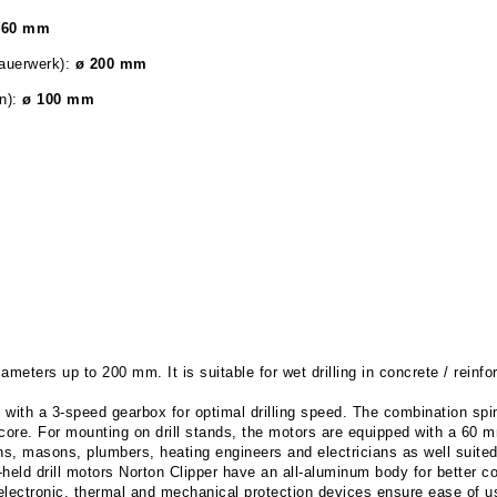
160
mm
Mauerwerk):
ø 200
mm
on):
ø 100
mm
ameters up to 200 mm. It is suitable for wet drilling in concrete / rein
d with a 3-speed gearbox for optimal drilling speed. The combination spi
core. For mounting on drill stands, the motors are equipped with a 60 m
ns, masons, plumbers, heating engineers and electricians as well suited
held drill motors Norton Clipper have an all-aluminum body for better coo
s electronic, thermal and mechanical protection devices ensure ease of