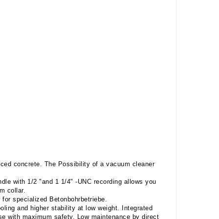
forced concrete. The Possibility of a vacuum cleaner
ndle with 1/2 "and 1 1/4" -UNC recording allows you
m collar.
 for specialized Betonbohrbetriebe.
ling and higher stability at low weight. Integrated
 use with maximum safety. Low maintenance by direct