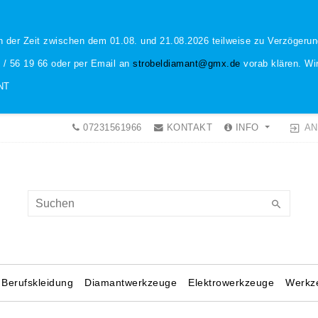
n der Zeit zwischen dem 01.08. und 21.08.2026 teilweise zu Verzöger
1 / 56 19 66 oder per Email an
strobeldiamant@gmx.de
vorab klären. Wir
NT
AN
07231561966
KONTAKT
INFO
Berufskleidung
Diamantwerkzeuge
Elektrowerkzeuge
Werkz