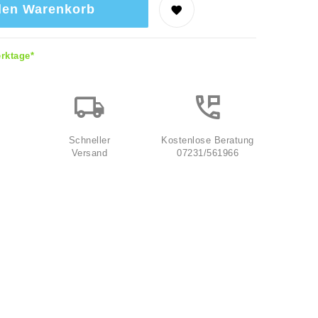
den Warenkorb
erktage*
Schneller
Kostenlose Beratung
Versand
07231/561966