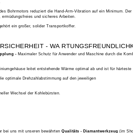
.
 des Bohrmotors reduziert die Hand-Arm-Vibration auf ein Minimum. Der
, ermüdungsfreies und sicheres Arbeiten.
ört ein großer, solider Transportkoffer.
RSICHERHEIT - WA RTUNGSFREUNDLICHK
upplung -
Maximaler Schutz für Anwender und Maschine durch die Komb
iniumgehäuse leitet entstehende Wärme optimal ab und ist für härteste 
die optimale Drehzahlabstimmung auf den jeweiligen
neller Wechsel der Kohlebürsten.
r bei uns mit unseren bewährten
Qualitäts - Diamantwerkzeug
(im Sh