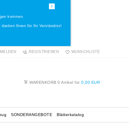
X
ungen kommen.
 danken Ihnen für Ihr Verständnis!
MELDEN
REGISTRIEREN
WUNSCHLISTE
WARENKORB
0
Artikel für
0,00 EUR
eug
SONDERANGEBOTE
Blätterkatalog