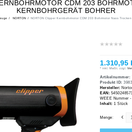
KERNBOHRMOTOR CDM 203 BOHRMO
KERNBOHRGERÄT BOHRER
zeuge
NORTON
NORTON Clipper Kernbohrmotor CDM 203 Bohrmotor Nass Trocken 
1.310,95
* inkl. MwSt. zzgl.
Ver
Artikelnummer:
Produkt ID:
398
Hersteller:
Norto
EAN:
545024857
WEEE Nummer - N
Inhalt:
1
Stück
Menge: