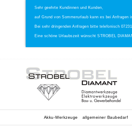
Sehr geehrte Kundinnen und Kunden,
auf Grund von Sommerurlaub kann es bei Anfragen i
Bei sehr dringenden Anfragen bitte telefonisch 0723
Eine schöne Urlaubszeit wünscht STROBEL DIAMA
Akku-Werkzeuge
allgemeiner Baubedarf