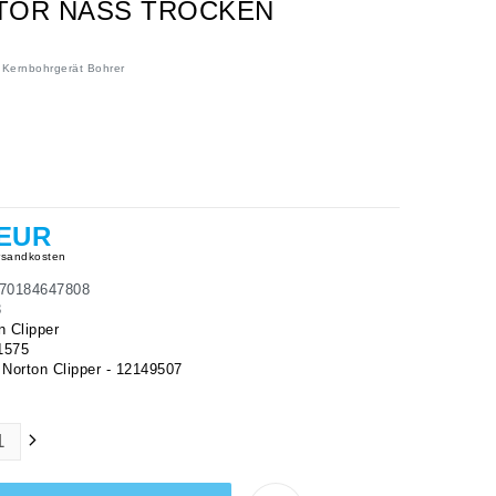
TOR NASS TROCKEN
Kernbohrgerät Bohrer
 EUR
sandkosten
70184647808
3
n Clipper
1575
orton Clipper - 12149507