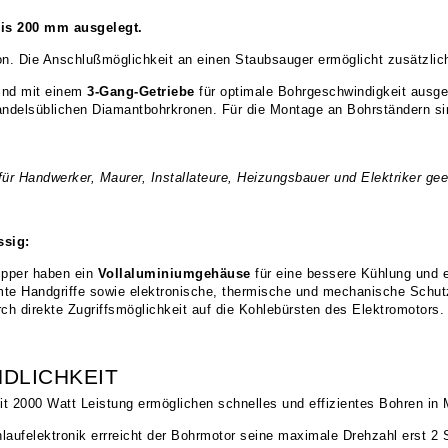
bis 200 mm ausgelegt.
ton. Die Anschlußmöglichkeit an einen Staubsauger ermöglicht zusätzli
sind mit einem
3-Gang-Getriebe
für optimale Bohrgeschwindigkeit ausge
andelsüblichen Diamantbohrkronen. Für die Montage an Bohrständern s
r Handwerker, Maurer, Installateure, Heizungsbauer und Elektriker geei
ssig:
ipper haben ein
Vollaluminiumgehäuse
für eine bessere Kühlung und e
rmte Handgriffe sowie elektronische, thermische und mechanische Schut
h direkte Zugriffsmöglichkeit auf die Kohlebürsten des Elektromotors.
DLICHKEIT
t 2000 Watt Leistung ermöglichen schnelles und effizientes Bohren in
anlaufelektronik errreicht der Bohrmotor seine maximale Drehzahl erst 