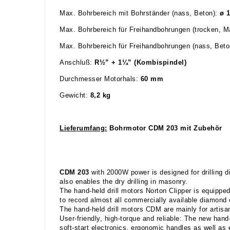
Max. Bohrbereich mit Bohrständer (nass, Beton):
ø 
Max. Bohrbereich für Freihandbohrungen (trocken, 
Max. Bohrbereich für Freihandbohrungen (nass, Bet
Anschluß:
R½” + 1¼” (Kombispindel)
Durchmesser Motorhals:
60
mm
Gewicht:
8,2
kg
Lieferumfang:
Bohrmotor CDM 203 mit Zubehör
CDM 203
with 2000W power is designed for drilling di
also enables the dry drilling in masonry.
The hand-held drill motors Norton Clipper is equippe
to record almost all commercially available diamond 
The hand-held drill motors CDM are mainly for artisa
User-friendly, high-torque and reliable: The new hand-
soft-start electronics, ergonomic handles as well a