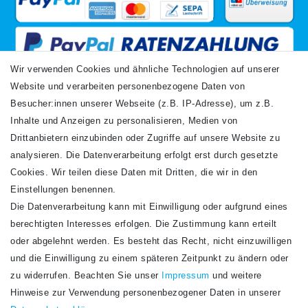
Wir verwenden Cookies und ähnliche Technologien auf unserer
Website und verarbeiten personenbezogene Daten von
VERSANDARTEN
Besucher:innen unserer Webseite (z.B. IP-Adresse), um z.B.
Inhalte und Anzeigen zu personalisieren, Medien von
Drittanbietern einzubinden oder Zugriffe auf unsere Website zu
analysieren. Die Datenverarbeitung erfolgt erst durch gesetzte
Cookies. Wir teilen diese Daten mit Dritten, die wir in den
Einstellungen benennen.
Die Datenverarbeitung kann mit Einwilligung oder aufgrund eines
Newsletter
berechtigten Interesses erfolgen. Die Zustimmung kann erteilt
Newsletter
E-MAIL **
oder abgelehnt werden. Es besteht das Recht, nicht einzuwilligen
Honig
und die Einwilligung zu einem späteren Zeitpunkt zu ändern oder
Hiermit bestätige ich, dass ich die
Daten­schutz­erklärung
gelesen habe. Meine
zu widerrufen. Beachten Sie unser
Impressum
und weitere
Einwilligung kann ich jederzeit widerrufen.**
Hinweise zur Verwendung personenbezogener Daten in unserer