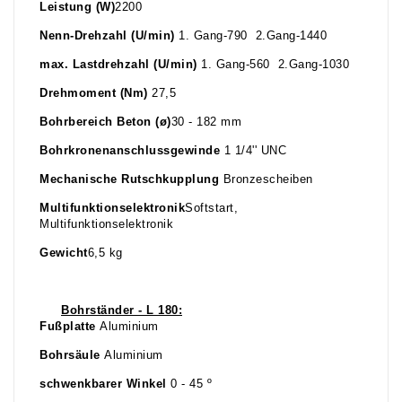
Leistung (W)
2200
Nenn-Drehzahl (U/min)
1. Gang-790 2.Gang-1440
max. Lastdrehzahl (U/min)
1. Gang-560 2.Gang-1030
Drehmoment (Nm)
27,5
Bohrbereich Beton (ø)
30 - 182 mm
Bohrkronenanschlussgewinde
1 1/4'' UNC
Mechanische Rutschkupplung
Bronzescheiben
Multifunktionselektronik
Softstart,
Multifunktionselektronik
Gewicht
6,5 kg
Bohrständer - L 180:
Fußplatte
Aluminium
Bohrsäule
Aluminium
schwenkbarer Winkel
0 - 45 º