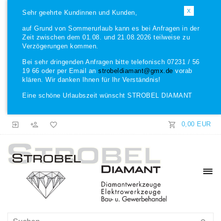
X
Sehr geehrte Kundinnen und Kunden,
auf Grund von Sommerurlaub kann es bei Anfragen in der
Zeit zwischen dem 01.08. und 21.08.2026 teilweise zu
Verzögerungen kommen.
Bei sehr dringenden Anfragen bitte telefonisch 07231 / 56
19 66 oder per Email an
strobeldiamant@gmx.de
vorab
klären. Wir danken Ihnen für Ihr Verständnis!
Eine schöne Urlaubszeit wünscht STROBEL DIAMANT
0,00 EUR