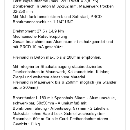
Leistungsaufnahme (max. 2800 Watt = 3,8 PS)
Bohrbereich in Beton Ø 32-162 mm, Mauerwerk trocken
32-250 mm
Mit Multifunktionselektronik und Softstart, PRCD
Bohrkronenanschluss 1 1/4'' UNC
Drehmoment 27,5 / 14,9 Nm
Mechanische Rutschkupplung
Gesamtmaschine aus Aluminium ist schutzgeerdet und
mit PRCD 10 mA geschützt
Freihand in Beton max. bis ø 100mm empfohlen.
Mit integrierter Staubabsaugung staubreduziertes
Trockenbohren in Mauerwerk, Kalksandstein, Klinker,
Ziegel und weiterem abrasivem Material.
Freihand in Mauerwerk bis ø 250mm möglich (im Ständer
bis ø 200mm)
Bohrständer L 180 mit Spannhals 60mm - Alumiumsäule,
schwenkbar, 50x50mm - Alumiumfuß mit
Bohrkronenführung - Arbeitsweg: 577mm - 2 Libellen,
Maßstab - ohne Rapid-Lock-Schnellwechselsystem -
Spannhals 60mm für alle Cardi-Freihandbohrmotoren -
Gewicht: 11 kg