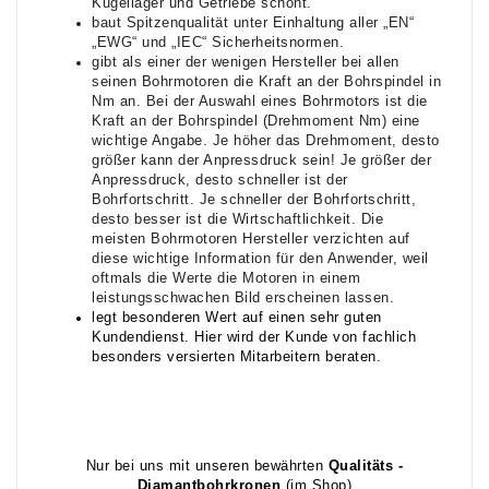
Kugellager und Getriebe schont.
baut Spitzenqualität unter Einhaltung aller „EN“
„EWG“ und „IEC“ Sicherheitsnormen.
gibt als einer der wenigen Hersteller bei allen
seinen Bohrmotoren die Kraft an der Bohrspindel in
Nm an. Bei der Auswahl eines Bohrmotors ist die
Kraft an der Bohrspindel (Drehmoment Nm) eine
wichtige Angabe. Je höher das Drehmoment, desto
größer kann der Anpressdruck sein! Je größer der
Anpressdruck, desto schneller ist der
Bohrfortschritt. Je schneller der Bohrfortschritt,
desto besser ist die Wirtschaftlichkeit. Die
meisten Bohrmotoren Hersteller verzichten auf
diese wichtige Information für den Anwender, weil
oftmals die Werte die Motoren in einem
leistungsschwachen Bild erscheinen lassen.
legt besonderen Wert auf einen sehr guten
Kundendienst. Hier wird der Kunde von fachlich
besonders versierten Mitarbeitern beraten.
Nur bei uns mit unseren bewährten
Qualitäts -
Diamantbohrkronen
(im Shop)