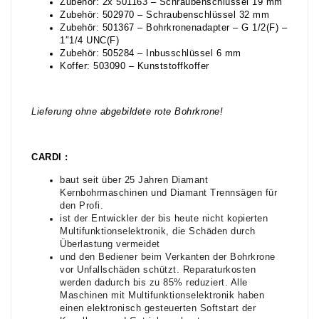
Zubehör: 2x 501163 – Schraubenschlüssel 19 mm
Zubehör: 502970 – Schraubenschlüssel 32 mm
Zubehör: 501367 – Bohrkronenadapter – G 1/2(F) –
1″1/4 UNC(F)
Zubehör: 505284 – Inbusschlüssel 6 mm
Koffer: 503090 – Kunststoffkoffer
Lieferung ohne abgebildete rote Bohrkrone!
CARDI :
baut seit über 25 Jahren Diamant
Kernbohrmaschinen und Diamant Trennsägen für
den Profi.
ist der Entwickler der bis heute nicht kopierten
Multifunktionselektronik, die Schäden durch
Überlastung vermeidet
und den Bediener beim Verkanten der Bohrkrone
vor Unfallschäden schützt. Reparaturkosten
werden dadurch bis zu 85% reduziert. Alle
Maschinen mit Multifunktionselektronik haben
einen elektronisch gesteuerten Softstart der