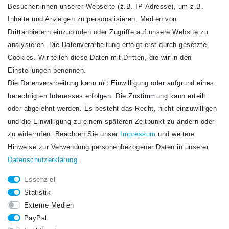
VERSANDARTEN
Besucher:innen unserer Webseite (z.B. IP-Adresse), um z.B.
Inhalte und Anzeigen zu personalisieren, Medien von
Drittanbietern einzubinden oder Zugriffe auf unsere Website zu
analysieren. Die Datenverarbeitung erfolgt erst durch gesetzte
Cookies. Wir teilen diese Daten mit Dritten, die wir in den
Einstellungen benennen.
Die Datenverarbeitung kann mit Einwilligung oder aufgrund eines
Newsletter
berechtigten Interesses erfolgen. Die Zustimmung kann erteilt
Newsletter
E-MAIL **
oder abgelehnt werden. Es besteht das Recht, nicht einzuwilligen
Honig
und die Einwilligung zu einem späteren Zeitpunkt zu ändern oder
Hiermit bestätige ich, dass ich die
Daten­schutz­erklärung
gelesen habe. Meine
zu widerrufen. Beachten Sie unser
Impressum
und weitere
Einwilligung kann ich jederzeit widerrufen.**
Hinweise zur Verwendung personenbezogener Daten in unserer
Daten­schutz­erklärung
.
Abonnieren
Essenziell
** Hierbei handelt es sich um ein Pflichtfeld.
Statistik
STAY CONNECTED.
Externe Medien
PayPal