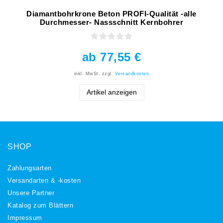
Diamantbohrkrone Beton PROFI-Qualität -alle
Durchmesser- Nassschnitt Kernbohrer
ab 77,55 €
inkl. MwSt.
zzgl.
Versandkosten
Artikel anzeigen
SHOP
Zahlungsarten
Versandarten & -kosten
Unsere Partner
Katalog zum Blättern
Impressum