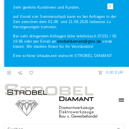
X
Sehr geehrte Kundinnen und Kunden,
auf Grund von Sommerurlaub kann es bei Anfragen in der
Zeit zwischen dem 01.08. und 21.08.2026 teilweise zu
Verzögerungen kommen.
Bei sehr dringenden Anfragen bitte telefonisch 07231 / 56
19 66 oder per Email an
strobeldiamant@gmx.de
vorab
klären. Wir danken Ihnen für Ihr Verständnis!
Eine schöne Urlaubszeit wünscht STROBEL DIAMANT
0,00 EUR