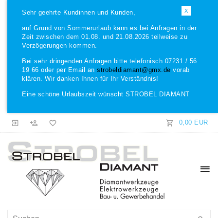
X
Sehr geehrte Kundinnen und Kunden,
auf Grund von Sommerurlaub kann es bei Anfragen in der
Zeit zwischen dem 01.08. und 21.08.2026 teilweise zu
Verzögerungen kommen.
Bei sehr dringenden Anfragen bitte telefonisch 07231 / 56
19 66 oder per Email an
strobeldiamant@gmx.de
vorab
klären. Wir danken Ihnen für Ihr Verständnis!
Eine schöne Urlaubszeit wünscht STROBEL DIAMANT
0,00 EUR