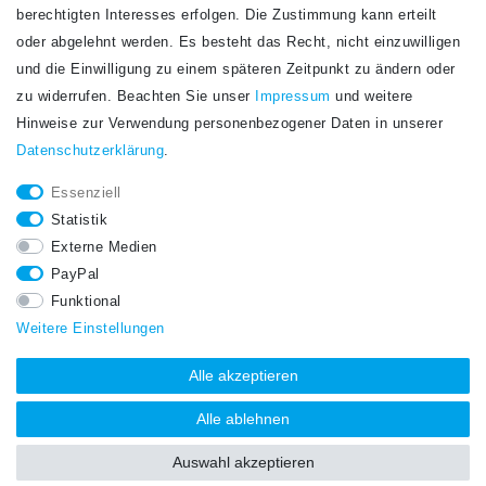
Newsletter
berechtigten Interesses erfolgen. Die Zustimmung kann erteilt
Newsletter
E-MAIL **
oder abgelehnt werden. Es besteht das Recht, nicht einzuwilligen
Honig
und die Einwilligung zu einem späteren Zeitpunkt zu ändern oder
Hiermit bestätige ich, dass ich die
Daten­schutz­erklärung
gelesen habe. Meine
zu widerrufen. Beachten Sie unser
Impressum
und weitere
Einwilligung kann ich jederzeit widerrufen.**
Hinweise zur Verwendung personenbezogener Daten in unserer
Daten­schutz­erklärung
.
Abonnieren
Essenziell
** Hierbei handelt es sich um ein Pflichtfeld.
Statistik
STAY CONNECTED.
Externe Medien
PayPal
Funktional
Weitere Einstellungen
Alle akzeptieren
Alle ablehnen
Auswahl akzeptieren