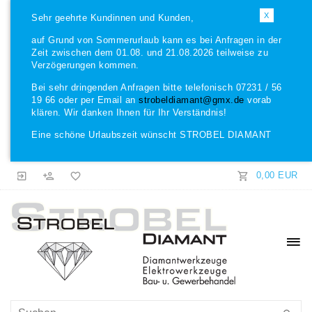
X
Sehr geehrte Kundinnen und Kunden,
auf Grund von Sommerurlaub kann es bei Anfragen in der
Zeit zwischen dem 01.08. und 21.08.2026 teilweise zu
Verzögerungen kommen.
Bei sehr dringenden Anfragen bitte telefonisch 07231 / 56
19 66 oder per Email an
strobeldiamant@gmx.de
vorab
klären. Wir danken Ihnen für Ihr Verständnis!
Eine schöne Urlaubszeit wünscht STROBEL DIAMANT
0,00 EUR