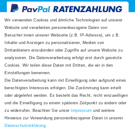
Wir verwenden Cookies und ähnliche Technologien auf unserer
Website und verarbeiten personenbezogene Daten von
VERSANDARTEN
Besucher:innen unserer Webseite (z.B. IP-Adresse), um z.B.
Inhalte und Anzeigen zu personalisieren, Medien von
Drittanbietern einzubinden oder Zugriffe auf unsere Website zu
analysieren. Die Datenverarbeitung erfolgt erst durch gesetzte
Cookies. Wir teilen diese Daten mit Dritten, die wir in den
Einstellungen benennen.
Die Datenverarbeitung kann mit Einwilligung oder aufgrund eines
Newsletter
berechtigten Interesses erfolgen. Die Zustimmung kann erteilt
Newsletter
E-MAIL **
oder abgelehnt werden. Es besteht das Recht, nicht einzuwilligen
Honig
und die Einwilligung zu einem späteren Zeitpunkt zu ändern oder
Hiermit bestätige ich, dass ich die
Daten­schutz­erklärung
gelesen habe. Meine
zu widerrufen. Beachten Sie unser
Impressum
und weitere
Einwilligung kann ich jederzeit widerrufen.**
Hinweise zur Verwendung personenbezogener Daten in unserer
Daten­schutz­erklärung
.
Abonnieren