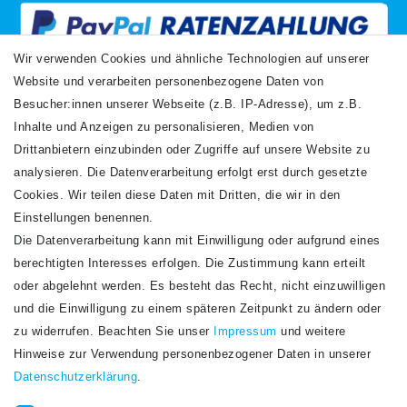
Wir verwenden Cookies und ähnliche Technologien auf unserer
Website und verarbeiten personenbezogene Daten von
VERSANDARTEN
Besucher:innen unserer Webseite (z.B. IP-Adresse), um z.B.
Inhalte und Anzeigen zu personalisieren, Medien von
Drittanbietern einzubinden oder Zugriffe auf unsere Website zu
analysieren. Die Datenverarbeitung erfolgt erst durch gesetzte
Cookies. Wir teilen diese Daten mit Dritten, die wir in den
Einstellungen benennen.
Die Datenverarbeitung kann mit Einwilligung oder aufgrund eines
Newsletter
berechtigten Interesses erfolgen. Die Zustimmung kann erteilt
Newsletter
E-MAIL **
oder abgelehnt werden. Es besteht das Recht, nicht einzuwilligen
Honig
und die Einwilligung zu einem späteren Zeitpunkt zu ändern oder
Hiermit bestätige ich, dass ich die
Daten­schutz­erklärung
gelesen habe. Meine
zu widerrufen. Beachten Sie unser
Impressum
und weitere
Einwilligung kann ich jederzeit widerrufen.**
Hinweise zur Verwendung personenbezogener Daten in unserer
Daten­schutz­erklärung
.
Abonnieren