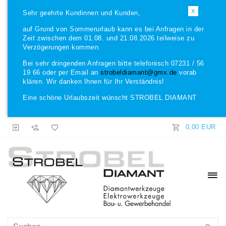
X
Sehr geehrte Kundinnen und Kunden,
auf Grund von Sommerurlaub kann es bei Anfragen in der
Zeit zwischen dem 01.08. und 21.08.2026 teilweise zu
Verzögerungen kommen.
Bei sehr dringenden Anfragen bitte telefonisch 07231 / 56
19 66 oder per Email an
strobeldiamant@gmx.de
vorab
klären. Wir danken Ihnen für Ihr Verständnis!
Eine schöne Urlaubszeit wünscht STROBEL DIAMANT
0,00 EUR