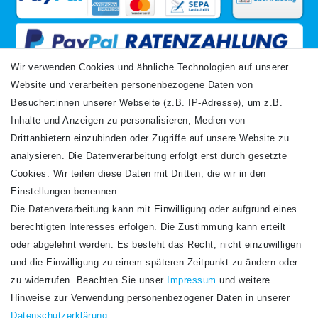
Wir verwenden Cookies und ähnliche Technologien auf unserer
Website und verarbeiten personenbezogene Daten von
VERSANDARTEN
Besucher:innen unserer Webseite (z.B. IP-Adresse), um z.B.
Inhalte und Anzeigen zu personalisieren, Medien von
Drittanbietern einzubinden oder Zugriffe auf unsere Website zu
analysieren. Die Datenverarbeitung erfolgt erst durch gesetzte
Cookies. Wir teilen diese Daten mit Dritten, die wir in den
Einstellungen benennen.
Die Datenverarbeitung kann mit Einwilligung oder aufgrund eines
Newsletter
berechtigten Interesses erfolgen. Die Zustimmung kann erteilt
Newsletter
E-MAIL **
oder abgelehnt werden. Es besteht das Recht, nicht einzuwilligen
Honig
und die Einwilligung zu einem späteren Zeitpunkt zu ändern oder
Hiermit bestätige ich, dass ich die
Daten­schutz­erklärung
gelesen habe. Meine
zu widerrufen. Beachten Sie unser
Impressum
und weitere
Einwilligung kann ich jederzeit widerrufen.**
Hinweise zur Verwendung personenbezogener Daten in unserer
Daten­schutz­erklärung
.