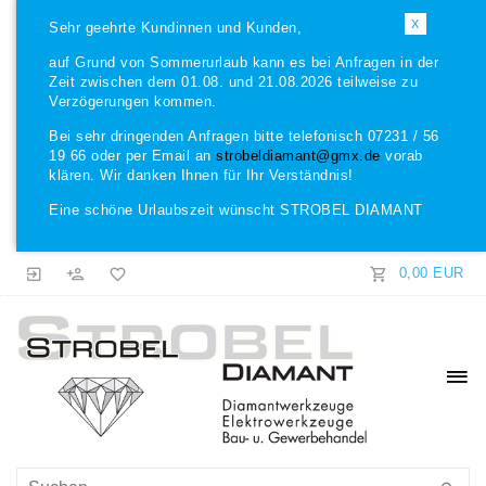
X
Sehr geehrte Kundinnen und Kunden,
auf Grund von Sommerurlaub kann es bei Anfragen in der
Zeit zwischen dem 01.08. und 21.08.2026 teilweise zu
Verzögerungen kommen.
Bei sehr dringenden Anfragen bitte telefonisch 07231 / 56
19 66 oder per Email an
strobeldiamant@gmx.de
vorab
klären. Wir danken Ihnen für Ihr Verständnis!
Eine schöne Urlaubszeit wünscht STROBEL DIAMANT
0,00 EUR