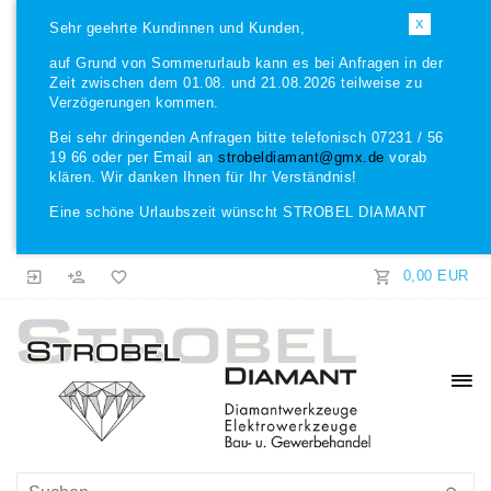
X
Sehr geehrte Kundinnen und Kunden,
auf Grund von Sommerurlaub kann es bei Anfragen in der
Zeit zwischen dem 01.08. und 21.08.2026 teilweise zu
Verzögerungen kommen.
Bei sehr dringenden Anfragen bitte telefonisch 07231 / 56
19 66 oder per Email an
strobeldiamant@gmx.de
vorab
klären. Wir danken Ihnen für Ihr Verständnis!
Eine schöne Urlaubszeit wünscht STROBEL DIAMANT
0,00 EUR