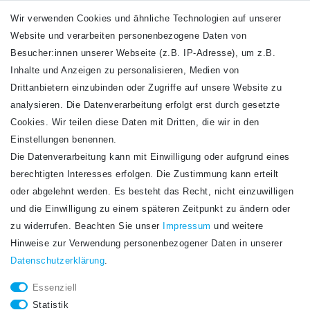
Wir verwenden Cookies und ähnliche Technologien auf unserer
Website und verarbeiten personenbezogene Daten von
VERSANDARTEN
Besucher:innen unserer Webseite (z.B. IP-Adresse), um z.B.
Inhalte und Anzeigen zu personalisieren, Medien von
Drittanbietern einzubinden oder Zugriffe auf unsere Website zu
analysieren. Die Datenverarbeitung erfolgt erst durch gesetzte
Cookies. Wir teilen diese Daten mit Dritten, die wir in den
Einstellungen benennen.
Die Datenverarbeitung kann mit Einwilligung oder aufgrund eines
Newsletter
berechtigten Interesses erfolgen. Die Zustimmung kann erteilt
Newsletter
E-MAIL **
oder abgelehnt werden. Es besteht das Recht, nicht einzuwilligen
Honig
und die Einwilligung zu einem späteren Zeitpunkt zu ändern oder
Hiermit bestätige ich, dass ich die
Daten­schutz­erklärung
gelesen habe. Meine
zu widerrufen. Beachten Sie unser
Impressum
und weitere
Einwilligung kann ich jederzeit widerrufen.**
Hinweise zur Verwendung personenbezogener Daten in unserer
Daten­schutz­erklärung
.
Abonnieren
Essenziell
** Hierbei handelt es sich um ein Pflichtfeld.
Statistik