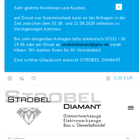
X
Sehr geehrte Kundinnen und Kunden,
auf Grund von Sommerurlaub kann es bei Anfragen in der
Zeit zwischen dem 01.08. und 21.08.2026 teilweise zu
Verzögerungen kommen.
Bei sehr dringenden Anfragen bitte telefonisch 07231 / 56
19 66 oder per Email an
strobeldiamant@gmx.de
vorab
klären. Wir danken Ihnen für Ihr Verständnis!
Eine schöne Urlaubszeit wünscht STROBEL DIAMANT
0,00 EUR