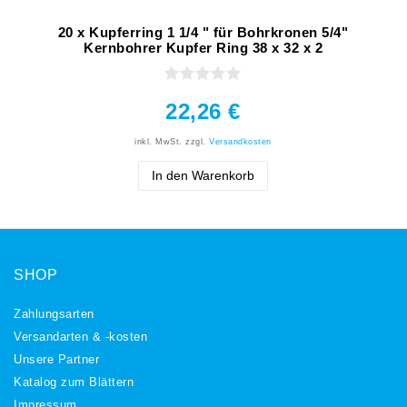
20 x Kupferring 1 1/4 " für Bohrkronen 5/4"
Kernbohrer Kupfer Ring 38 x 32 x 2
22,26 €
inkl. MwSt.
zzgl.
Versandkosten
In den Warenkorb
SHOP
Zahlungsarten
Versandarten & -kosten
Unsere Partner
Katalog zum Blättern
Impressum