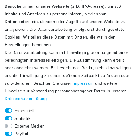
VERSANDARTEN
Besucher:innen unserer Webseite (z.B. IP-Adresse), um z.B.
Inhalte und Anzeigen zu personalisieren, Medien von
Drittanbietern einzubinden oder Zugriffe auf unsere Website zu
analysieren. Die Datenverarbeitung erfolgt erst durch gesetzte
Cookies. Wir teilen diese Daten mit Dritten, die wir in den
Einstellungen benennen.
Die Datenverarbeitung kann mit Einwilligung oder aufgrund eines
Newsletter
berechtigten Interesses erfolgen. Die Zustimmung kann erteilt
Newsletter
E-MAIL **
oder abgelehnt werden. Es besteht das Recht, nicht einzuwilligen
Honig
und die Einwilligung zu einem späteren Zeitpunkt zu ändern oder
Hiermit bestätige ich, dass ich die
Daten­schutz­erklärung
gelesen habe. Meine
zu widerrufen. Beachten Sie unser
Impressum
und weitere
Einwilligung kann ich jederzeit widerrufen.**
Hinweise zur Verwendung personenbezogener Daten in unserer
Daten­schutz­erklärung
.
Abonnieren
Essenziell
** Hierbei handelt es sich um ein Pflichtfeld.
Statistik
STAY CONNECTED.
Externe Medien
PayPal