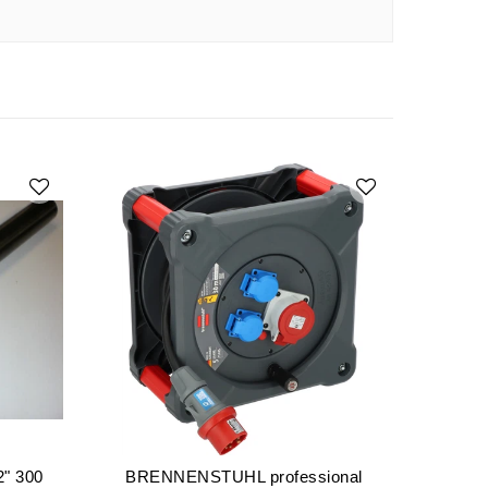
2" 300
BRENNENSTUHL professional
D