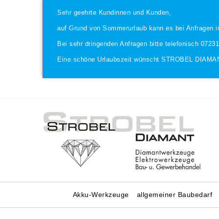
Sehr geehrte Kundinnen und Kunden,
auf Grund von Sommerurlaub kann es bei Anfragen i
Bei sehr dringenden Anfragen bitte telefonisch 0723
Eine schöne Urlaubszeit wünscht STROBEL DIAMA
Akku-Werkzeuge
allgemeiner Baubedarf