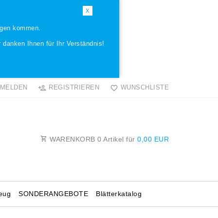
X
ungen kommen.
 danken Ihnen für Ihr Verständnis!
MELDEN
REGISTRIEREN
WUNSCHLISTE
WARENKORB
0
Artikel für
0,00 EUR
eug
SONDERANGEBOTE
Blätterkatalog