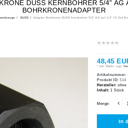
RONE DUSS KERNBOHRER 5/4" AG AU
BOHRKRONENADAPTER
owerkzeuge
DUSS
Adapter Bohrkrone DUSS Kernbohrer 5/4" AG auf 1/2" IG Zoll B
48,45 EU
* inkl. MwSt. zzgl.
Ver
Artikelnummer:
Produkt ID:
514
Hersteller:
ohne
Inhalt:
1
Stück
Menge:
In 