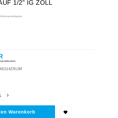
F 1/2" IG ZOLL
ohrkronenadapter
R
sandkosten
AD114ZR12M
den Warenkorb