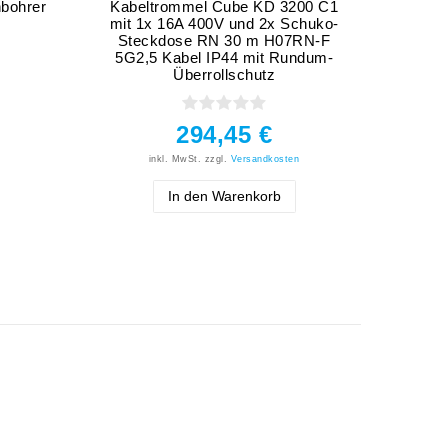
bohrer
Kabeltrommel Cube KD 3200 C1
Kernb
mit 1x 16A 400V und 2x Schuko-
5/
Steckdose RN 30 m H07RN-F
5G2,5 Kabel IP44 mit Rundum-
Überrollschutz
294,45 €
inkl. MwSt.
zzgl.
Versandkosten
In den Warenkorb