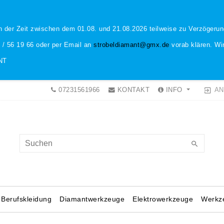
n der Zeit zwischen dem 01.08. und 21.08.2026 teilweise zu Verzöger
1 / 56 19 66 oder per Email an
strobeldiamant@gmx.de
vorab klären. Wir
NT
AN
07231561966
KONTAKT
INFO
Berufskleidung
Diamantwerkzeuge
Elektrowerkzeuge
Werkz