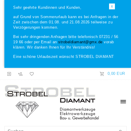
X
Sehr geehrte Kundinnen und Kunden,
auf Grund von Sommerurlaub kann es bei Anfragen in der
Zeit zwischen dem 01.08. und 21.08.2026 teilweise zu
Verzögerungen kommen.
Bei sehr dringenden Anfragen bitte telefonisch 07231 / 56
19 66 oder per Email an
strobeldiamant@gmx.de
vorab
klären. Wir danken Ihnen für Ihr Verständnis!
Eine schöne Urlaubszeit wünscht STROBEL DIAMANT
0,00 EUR