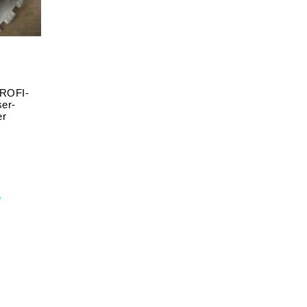
PROFI-
ser-
er
n