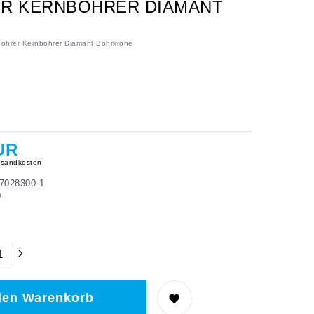
ER KERNBOHRER DIAMANT
hrer Kernbohrer Diamant Bohrkrone
UR
sandkosten
7028300-1
0
den Warenkorb