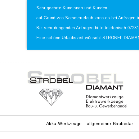
Sehr geehrte Kundinnen und Kunden,
auf Grund von Sommerurlaub kann es bei Anfragen i
Bei sehr dringenden Anfragen bitte telefonisch 0723
Eine schöne Urlaubszeit wünscht STROBEL DIAMA
Akku-Werkzeuge
allgemeiner Baubedarf