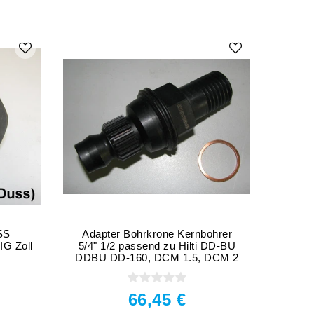
SS
Adapter Bohrkrone Kernbohrer
Adap
IG Zoll
5/4" 1/2 passend zu Hilti DD-BU
5
DDBU DD-160, DCM 1.5, DCM 2
Bo
66,45 €