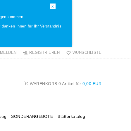
X
ungen kommen.
 danken Ihnen für Ihr Verständnis!
MELDEN
REGISTRIEREN
WUNSCHLISTE
WARENKORB
0
Artikel für
0,00 EUR
eug
SONDERANGEBOTE
Blätterkatalog