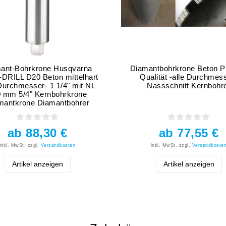
ant-Bohrkrone Husqvarna
Diamantbohrkrone Beton 
DRILL D20 Beton mittelhart
Qualität -alle Durchmes
 Durchmesser- 1 1/4" mit NL
Nassschnitt Kernbohr
 mm 5/4" Kernbohrkrone
mantkrone Diamantbohrer
ab 88,30 €
ab 77,55 €
inkl. MwSt.
zzgl.
Versandkosten
inkl. MwSt.
zzgl.
Versandkoste
Artikel anzeigen
Artikel anzeigen