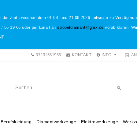
n der Zeit zwischen dem 01.08. und 21.08.2026 teilweise zu Verzöger
1 / 56 19 66 oder per Email an
strobeldiamant@gmx.de
vorab klären. Wir
NT
AN
07231561966
KONTAKT
INFO
Berufskleidung
Diamantwerkzeuge
Elektrowerkzeuge
Werkz