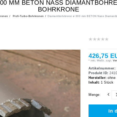
00 MM BETON NASS DIAMANTBOHR
BOHRKRONE
ronen
Profi-Turbo-Bohrkronen
Diamantbohrkrone ø 300 mm BETON Nass Diamantbo
426,75 E
* inkl. MwSt. zzgl.
Ver
Artikelnummer:
Produkt ID:
241
Hersteller:
ohne
Inhalt:
1
Stück
Menge:
In 