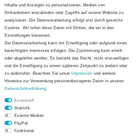
Inhalte und Anzeigen zu personalisieren, Medien von
Drittanbietern einzubinden oder Zugriffe auf unsere Website zu
analysieren. Die Datenverarbeitung erfolgt erst durch gesetzte
Cookies. Wir teilen diese Daten mit Dritten, die wir in den
Einstellungen benennen.
Die Datenverarbeitung kann mit Einwilligung oder aufgrund eines
Newsletter
berechtigten Interesses erfolgen. Die Zustimmung kann erteilt
Newsletter
E-MAIL **
oder abgelehnt werden. Es besteht das Recht, nicht einzuwilligen
Honig
und die Einwilligung zu einem späteren Zeitpunkt zu ändern oder
Hiermit bestätige ich, dass ich die
Daten­schutz­erklärung
gelesen habe. Meine
zu widerrufen. Beachten Sie unser
Impressum
und weitere
Einwilligung kann ich jederzeit widerrufen.**
Hinweise zur Verwendung personenbezogener Daten in unserer
Daten­schutz­erklärung
.
Abonnieren
Essenziell
** Hierbei handelt es sich um ein Pflichtfeld.
Statistik
STAY CONNECTED.
Externe Medien
PayPal
Funktional