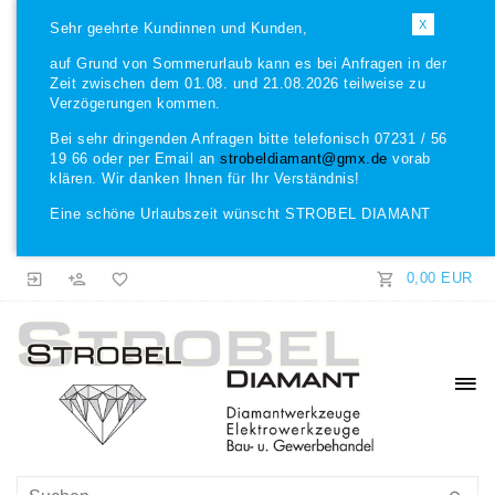
X
Sehr geehrte Kundinnen und Kunden,
auf Grund von Sommerurlaub kann es bei Anfragen in der
Zeit zwischen dem 01.08. und 21.08.2026 teilweise zu
Verzögerungen kommen.
Bei sehr dringenden Anfragen bitte telefonisch 07231 / 56
19 66 oder per Email an
strobeldiamant@gmx.de
vorab
klären. Wir danken Ihnen für Ihr Verständnis!
Eine schöne Urlaubszeit wünscht STROBEL DIAMANT
0,00 EUR