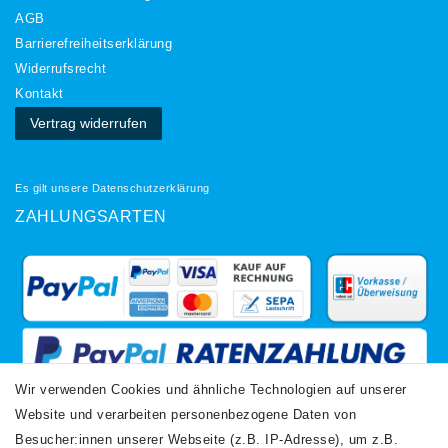
AGB
Barrierefreiheitserklärung
Widerrufs­recht
Kontakt
Vertrag widerrufen
Es gilt unsere
Datenschutzerklärung
ZAHLUNGSARTEN
Wir verwenden Cookies und ähnliche Technologien auf unserer
Website und verarbeiten personenbezogene Daten von
VERSANDARTEN
Besucher:innen unserer Webseite (z.B. IP-Adresse), um z.B.