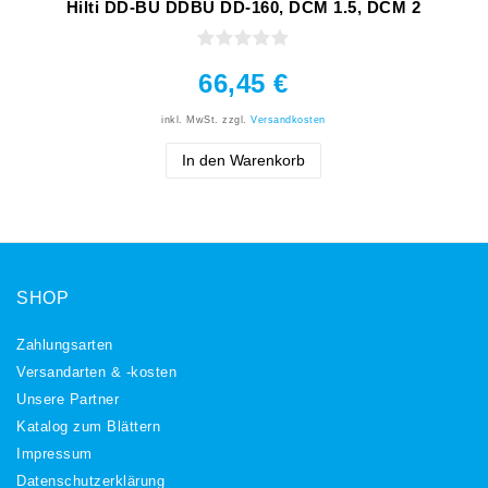
Hilti DD-BU DDBU DD-160, DCM 1.5, DCM 2
66,45 €
inkl. MwSt.
zzgl.
Versandkosten
In den Warenkorb
SHOP
Zahlungsarten
Versandarten & -kosten
Unsere Partner
Katalog zum Blättern
Impressum
Daten­schutz­erklärung