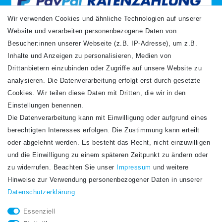
Wir verwenden Cookies und ähnliche Technologien auf unserer
Website und verarbeiten personenbezogene Daten von
VERSANDARTEN
Besucher:innen unserer Webseite (z.B. IP-Adresse), um z.B.
Inhalte und Anzeigen zu personalisieren, Medien von
Drittanbietern einzubinden oder Zugriffe auf unsere Website zu
analysieren. Die Datenverarbeitung erfolgt erst durch gesetzte
Cookies. Wir teilen diese Daten mit Dritten, die wir in den
Einstellungen benennen.
Die Datenverarbeitung kann mit Einwilligung oder aufgrund eines
Newsletter
berechtigten Interesses erfolgen. Die Zustimmung kann erteilt
Newsletter
E-MAIL **
oder abgelehnt werden. Es besteht das Recht, nicht einzuwilligen
Honig
und die Einwilligung zu einem späteren Zeitpunkt zu ändern oder
Hiermit bestätige ich, dass ich die
Daten­schutz­erklärung
gelesen habe. Meine
zu widerrufen. Beachten Sie unser
Impressum
und weitere
Einwilligung kann ich jederzeit widerrufen.**
Hinweise zur Verwendung personenbezogener Daten in unserer
Daten­schutz­erklärung
.
Abonnieren
Essenziell
** Hierbei handelt es sich um ein Pflichtfeld.