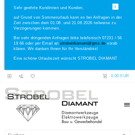
X
Sehr geehrte Kundinnen und Kunden,
auf Grund von Sommerurlaub kann es bei Anfragen in der
Zeit zwischen dem 01.08. und 21.08.2026 teilweise zu
Verzögerungen kommen.
Bei sehr dringenden Anfragen bitte telefonisch 07231 / 56
19 66 oder per Email an
strobeldiamant@gmx.de
vorab
klären. Wir danken Ihnen für Ihr Verständnis!
Eine schöne Urlaubszeit wünscht STROBEL DIAMANT
0,00 EUR