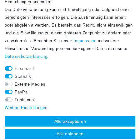
Einstellungen benennen.
Die Datenverarbeitung kann mit Einwilligung oder aufgrund eines
Newsletter
berechtigten Interesses erfolgen. Die Zustimmung kann erteilt
Newsletter
E-MAIL **
oder abgelehnt werden. Es besteht das Recht, nicht einzuwilligen
Honig
und die Einwilligung zu einem späteren Zeitpunkt zu ändern oder
Hiermit bestätige ich, dass ich die
Daten­schutz­erklärung
gelesen habe. Meine
zu widerrufen. Beachten Sie unser
Impressum
und weitere
Einwilligung kann ich jederzeit widerrufen.**
Hinweise zur Verwendung personenbezogener Daten in unserer
Daten­schutz­erklärung
.
Abonnieren
Essenziell
** Hierbei handelt es sich um ein Pflichtfeld.
Statistik
STAY CONNECTED.
Externe Medien
PayPal
Funktional
Weitere Einstellungen
Alle akzeptieren
Alle ablehnen