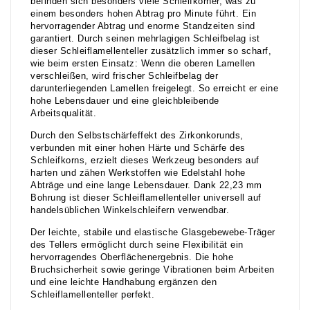
befinden sich besonders viele Schleifkörner, was zu
einem besonders hohen Abtrag pro Minute führt. Ein
hervorragender Abtrag und enorme Standzeiten sind
garantiert. Durch seinen mehrlagigen Schleifbelag ist
dieser Schleiflamellenteller zusätzlich immer so scharf,
wie beim ersten Einsatz: Wenn die oberen Lamellen
verschleißen, wird frischer Schleifbelag der
darunterliegenden Lamellen freigelegt. So erreicht er eine
hohe Lebensdauer und eine gleichbleibende
Arbeitsqualität.
Durch den Selbstschärfeffekt des Zirkonkorunds,
verbunden mit einer hohen Härte und Schärfe des
Schleifkorns, erzielt dieses Werkzeug besonders auf
harten und zähen Werkstoffen wie Edelstahl hohe
Abträge und eine lange Lebensdauer. Dank 22,23 mm
Bohrung ist dieser Schleiflamellenteller universell auf
handelsüblichen Winkelschleifern verwendbar.
Der leichte, stabile und elastische Glasgebewebe-Träger
des Tellers ermöglicht durch seine Flexibilität ein
hervorragendes Oberflächenergebnis. Die hohe
Bruchsicherheit sowie geringe Vibrationen beim Arbeiten
und eine leichte Handhabung ergänzen den
Schleiflamellenteller perfekt.