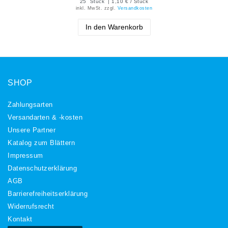
25
Stück
| 1,10 € / Stück
inkl. MwSt.
zzgl.
Versandkosten
In den Warenkorb
SHOP
Zahlungsarten
Versandarten & -kosten
Unsere Partner
Katalog zum Blättern
Impressum
Daten­schutz­erklärung
AGB
Barrierefreiheitserklärung
Widerrufs­recht
Kontakt