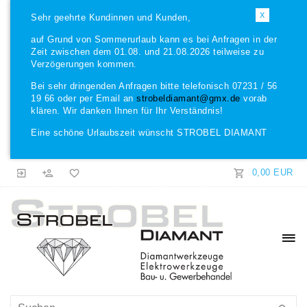
X
Sehr geehrte Kundinnen und Kunden,
auf Grund von Sommerurlaub kann es bei Anfragen in der
Zeit zwischen dem 01.08. und 21.08.2026 teilweise zu
Verzögerungen kommen.
Bei sehr dringenden Anfragen bitte telefonisch 07231 / 56
19 66 oder per Email an
strobeldiamant@gmx.de
vorab
klären. Wir danken Ihnen für Ihr Verständnis!
Eine schöne Urlaubszeit wünscht STROBEL DIAMANT
0,00 EUR