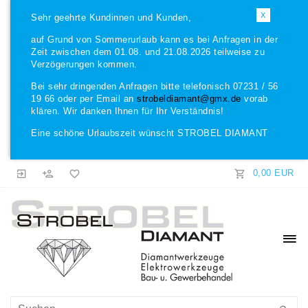
X
Sehr geehrte Kundinnen und Kunden,
auf Grund von Sommerurlaub kann es bei Anfragen in der
Zeit zwischen dem 01.08. und 21.08.2026 teilweise zu
Verzögerungen kommen.
Bei sehr dringenden Anfragen bitte telefonisch 07231 / 56
19 66 oder per Email an
strobeldiamant@gmx.de
vorab
klären. Wir danken Ihnen für Ihr Verständnis!
Eine schöne Urlaubszeit wünscht STROBEL DIAMANT
0,00 EUR