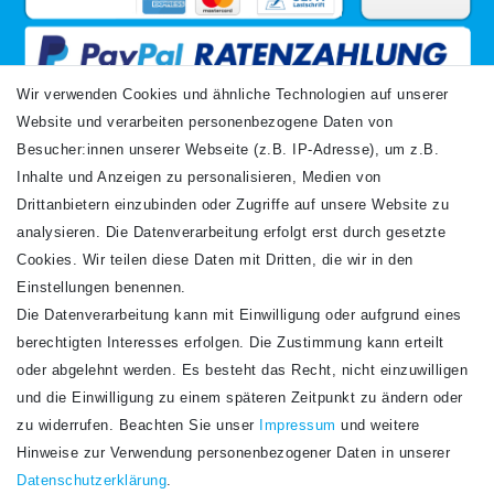
Wir verwenden Cookies und ähnliche Technologien auf unserer
Website und verarbeiten personenbezogene Daten von
VERSANDARTEN
Besucher:innen unserer Webseite (z.B. IP-Adresse), um z.B.
Inhalte und Anzeigen zu personalisieren, Medien von
Drittanbietern einzubinden oder Zugriffe auf unsere Website zu
analysieren. Die Datenverarbeitung erfolgt erst durch gesetzte
Cookies. Wir teilen diese Daten mit Dritten, die wir in den
Einstellungen benennen.
Die Datenverarbeitung kann mit Einwilligung oder aufgrund eines
Newsletter
berechtigten Interesses erfolgen. Die Zustimmung kann erteilt
Newsletter
E-MAIL **
oder abgelehnt werden. Es besteht das Recht, nicht einzuwilligen
Honig
und die Einwilligung zu einem späteren Zeitpunkt zu ändern oder
Hiermit bestätige ich, dass ich die
Daten­schutz­erklärung
gelesen habe. Meine
zu widerrufen. Beachten Sie unser
Impressum
und weitere
Einwilligung kann ich jederzeit widerrufen.**
Hinweise zur Verwendung personenbezogener Daten in unserer
Daten­schutz­erklärung
.