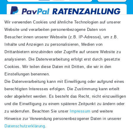
Wir verwenden Cookies und ähnliche Technologien auf unserer
Website und verarbeiten personenbezogene Daten von
VERSANDARTEN
Besucher:innen unserer Webseite (z.B. IP-Adresse), um z.B.
Inhalte und Anzeigen zu personalisieren, Medien von
Drittanbietern einzubinden oder Zugriffe auf unsere Website zu
analysieren. Die Datenverarbeitung erfolgt erst durch gesetzte
Cookies. Wir teilen diese Daten mit Dritten, die wir in den
Einstellungen benennen.
Die Datenverarbeitung kann mit Einwilligung oder aufgrund eines
Newsletter
berechtigten Interesses erfolgen. Die Zustimmung kann erteilt
Newsletter
E-MAIL **
oder abgelehnt werden. Es besteht das Recht, nicht einzuwilligen
Honig
und die Einwilligung zu einem späteren Zeitpunkt zu ändern oder
Hiermit bestätige ich, dass ich die
Daten­schutz­erklärung
gelesen habe. Meine
zu widerrufen. Beachten Sie unser
Impressum
und weitere
Einwilligung kann ich jederzeit widerrufen.**
Hinweise zur Verwendung personenbezogener Daten in unserer
Daten­schutz­erklärung
.
Abonnieren