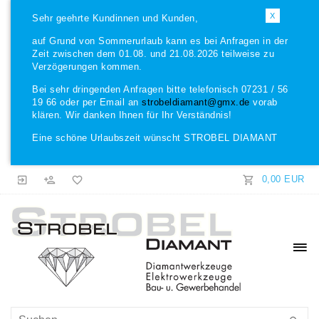
X
Sehr geehrte Kundinnen und Kunden,
auf Grund von Sommerurlaub kann es bei Anfragen in der
Zeit zwischen dem 01.08. und 21.08.2026 teilweise zu
Verzögerungen kommen.
Bei sehr dringenden Anfragen bitte telefonisch 07231 / 56
19 66 oder per Email an
strobeldiamant@gmx.de
vorab
klären. Wir danken Ihnen für Ihr Verständnis!
Eine schöne Urlaubszeit wünscht STROBEL DIAMANT
0,00 EUR