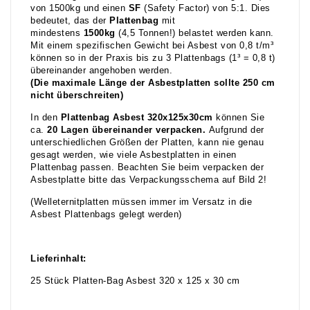
von 1500kg und einen
SF
(Safety Factor) von 5:1. Dies
bedeutet, das der
Plattenbag
mit
mindestens
1500kg
(4,5 Tonnen!) belastet werden kann.
Mit einem spezifischen Gewicht bei Asbest von 0,8 t/m³
können so in der Praxis bis zu 3 Plattenbags (1³ = 0,8 t)
übereinander angehoben werden.
(Die maximale Länge der Asbestplatten sollte 250 cm
nicht überschreiten)
In den
Plattenbag Asbest 320x125x30cm
können Sie
ca.
20 Lagen übereinander verpacken.
Aufgrund der
unterschiedlichen Größen der Platten, kann nie genau
gesagt werden, wie viele Asbestplatten in einen
Plattenbag passen. Beachten Sie beim verpacken der
Asbestplatte bitte das Verpackungsschema auf Bild 2!
(Welleternitplatten müssen immer im Versatz in die
Asbest Plattenbags gelegt werden)
Lieferinhalt:
25 Stück Platten-Bag Asbest 320 x 125 x 30 cm