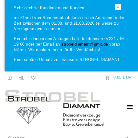
X
Sehr geehrte Kundinnen und Kunden,
auf Grund von Sommerurlaub kann es bei Anfragen in der
Zeit zwischen dem 01.08. und 21.08.2026 teilweise zu
Verzögerungen kommen.
Bei sehr dringenden Anfragen bitte telefonisch 07231 / 56
19 66 oder per Email an
strobeldiamant@gmx.de
vorab
klären. Wir danken Ihnen für Ihr Verständnis!
Eine schöne Urlaubszeit wünscht STROBEL DIAMANT
0,00 EUR