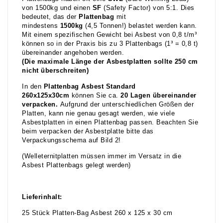
von 1500kg und einen
SF
(Safety Factor) von 5:1. Dies
bedeutet, das der
Plattenbag
mit
mindestens
1500kg
(4,5 Tonnen!) belastet werden kann.
Mit einem spezifischen Gewicht bei Asbest von 0,8 t/m³
können so in der Praxis bis zu 3 Plattenbags (1³ = 0,8 t)
übereinander angehoben werden.
(Die maximale Länge der Asbestplatten sollte 250 cm
nicht überschreiten)
In den
Plattenbag Asbest Standard
260x125x30cm
können Sie ca.
20 Lagen übereinander
verpacken.
Aufgrund der unterschiedlichen Größen der
Platten, kann nie genau gesagt werden, wie viele
Asbestplatten in einen Plattenbag passen. Beachten Sie
beim verpacken der Asbestplatte bitte das
Verpackungsschema auf Bild 2!
(Welleternitplatten müssen immer im Versatz in die
Asbest Plattenbags gelegt werden)
Lieferinhalt:
25 Stück Platten-Bag Asbest 260 x 125 x 30 cm