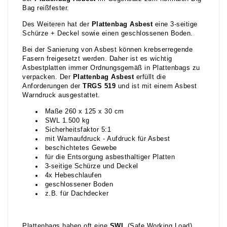
Bag reißfester.
Des Weiteren hat der
Plattenbag Asbest
eine 3-seitige
Schürze + Deckel sowie einen geschlossenen Boden.
Bei der Sanierung von Asbest können krebserregende
Fasern freigesetzt werden. Daher ist es wichtig
Asbestplatten immer Ordnungsgemäß in Plattenbags zu
verpacken. Der
Plattenbag Asbest
erfüllt die
Anforderungen der
TRGS 519
und ist mit einem Asbest
Warndruck ausgestattet.
Maße 260 x 125 x 30 cm
SWL 1.500 kg
Sicherheitsfaktor 5:1
mit Warnaufdruck - Aufdruck für Asbest
beschichtetes Gewebe
für die Entsorgung asbesthaltiger Platten
3-seitige Schürze und Deckel
4x Hebeschlaufen
geschlossener Boden
z.B. für Dachdecker
Plattenbags haben oft eine
SWL
(Safe Working Load)