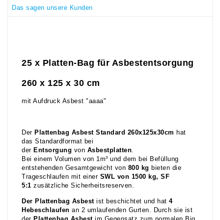
Das sagen unsere Kunden
25 x Platten-Bag für Asbestentsorgung
260 x 125 x 30 cm
mit Aufdruck Asbest "aaaa"
Der
Plattenbag Asbest Standard 260x125x30cm
hat
das Standardformat bei
der
Entsorgung
von
Asbestplatten
.
Bei einem Volumen von 1m³ und dem bei Befüllung
entstehenden Gesamtgewicht von
800 kg
bieten die
Trageschlaufen mit einer
SWL von 1500 kg, SF
5:1
zusätzliche Sicherheitsreserven.
Der Plattenbag Asbest
ist beschichtet und hat
4
Hebeschlaufen
an 2 umlaufenden Gurten. Durch sie ist
der
Plattenbag Asbest
im Gegensatz zum normalen Big