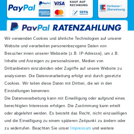
Wir verwenden Cookies und ähnliche Technologien auf unserer
Website und verarbeiten personenbezogene Daten von
VERSANDARTEN
Besucher:innen unserer Webseite (z.B. IP-Adresse), um z.B.
Inhalte und Anzeigen zu personalisieren, Medien von
Drittanbietern einzubinden oder Zugriffe auf unsere Website zu
analysieren. Die Datenverarbeitung erfolgt erst durch gesetzte
Cookies. Wir teilen diese Daten mit Dritten, die wir in den
Einstellungen benennen.
Die Datenverarbeitung kann mit Einwilligung oder aufgrund eines
Newsletter
berechtigten Interesses erfolgen. Die Zustimmung kann erteilt
Newsletter
E-MAIL **
oder abgelehnt werden. Es besteht das Recht, nicht einzuwilligen
Honig
und die Einwilligung zu einem späteren Zeitpunkt zu ändern oder
Hiermit bestätige ich, dass ich die
Daten­schutz­erklärung
gelesen habe. Meine
zu widerrufen. Beachten Sie unser
Impressum
und weitere
Einwilligung kann ich jederzeit widerrufen.**