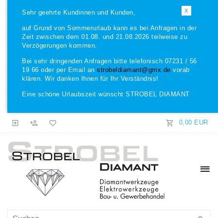
X
Sehr geehrte Kundinnen und Kunden,
auf Grund von Sommerurlaub kann es bei Anfragen in der
Zeit zwischen dem 01.08. und 21.08.2026 teilweise zu
Verzögerungen kommen.
Bei sehr dringenden Anfragen bitte telefonisch 07231 / 56
19 66 oder per Email an
strobeldiamant@gmx.de
vorab
klären. Wir danken Ihnen für Ihr Verständnis!
Eine schöne Urlaubszeit wünscht STROBEL DIAMANT
0,00 EUR