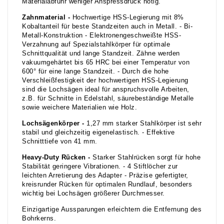
Materialabfuhr weniger Anspressdruck nötig.
Zahnmaterial -
Hochwertige HSS-Legierung mit 8%
Kobaltanteil für beste Standzeiten auch in Metall. - Bi-
Metall-Konstruktion - Elektronengeschweißte HSS-
Verzahnung auf Spezialstahlkörper für optimale
Schnittqualität und lange Standzeit. Zähne werden
vakuumgehärtet bis 65 HRC bei einer Temperatur von
600° für eine lange Standzeit. - Durch die hohe
Verschleißfestigkeit der hochwertigen HSS-Legierung
sind die Lochsägen ideal für anspruchsvolle Arbeiten,
z.B. für Schnitte in Edelstahl, säurebeständige Metalle
sowie weichere Materialien wie Holz.
Lochsägenkörper -
1,27 mm starker Stahlkörper ist sehr
stabil und gleichzeitig eigenelastisch. - Effektive
Schnitttiefe von 41 mm.
Heavy-Duty Rücken -
Starker Stahlrücken sorgt für hohe
Stabilität geringere Vibrationen. - 4 Stiftlöcher zur
leichten Arretierung des Adapter - Präzise gefertigter,
kreisrunder Rücken für optimalen Rundlauf, besonders
wichtig bei Lochsägen größerer Durchmesser.
Einzigartige Aussparungen erleichtern die Entfernung des
Bohrkerns.