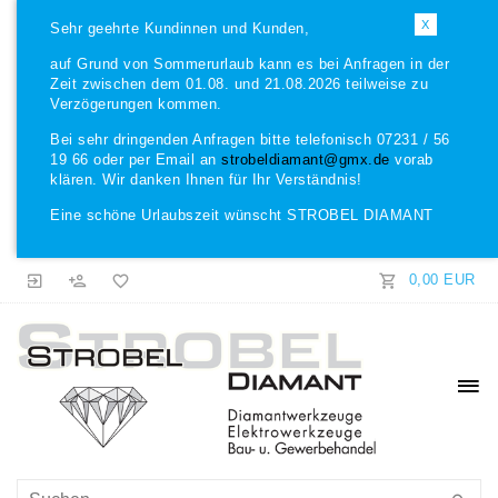
X
Sehr geehrte Kundinnen und Kunden,
auf Grund von Sommerurlaub kann es bei Anfragen in der
Zeit zwischen dem 01.08. und 21.08.2026 teilweise zu
Verzögerungen kommen.
Bei sehr dringenden Anfragen bitte telefonisch 07231 / 56
19 66 oder per Email an
strobeldiamant@gmx.de
vorab
klären. Wir danken Ihnen für Ihr Verständnis!
Eine schöne Urlaubszeit wünscht STROBEL DIAMANT
0,00 EUR