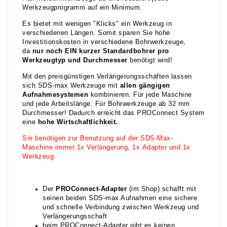
Werkzeugprogramm auf ein Minimum.
Es bietet mit wenigen "Klicks" ein Werkzeug in
verschiedenen Längen. Somit sparen Sie hohe
Investitionskosten in verschiedene Bohrwerkzeuge,
da
nur noch EIN kurzer Standardbohrer pro
Werkzeugtyp und D
urchmesser
benötigt wird!
Mit den preisgünstigen Verlängerungsschäften lassen
sich SDS-max Werkzeuge mit
allen gängigen
Aufnahmesystemen
kombinieren. Für jede Maschine
und jede Arbeitslänge. Für Bohrwerkzeuge ab 32 mm
Durchmesser! Dadurch erreicht das PROConnect System
eine
hohe Wirtschaftlichkeit.
Sie benötigen zur Benutzung auf der SDS-Max-
Maschine immer 1x Verlängerung, 1x Adapter und 1x
Werkzeug
Der
P
ROC
onne
ct-Adapter
(im Shop) schafft mit
seinen beiden SDS-max Aufnahmen eine sichere
und schnelle Verbindung zwischen Werkzeug und
Verlängerungsschaft
beim PROConnect-Adapter gibt es keinen