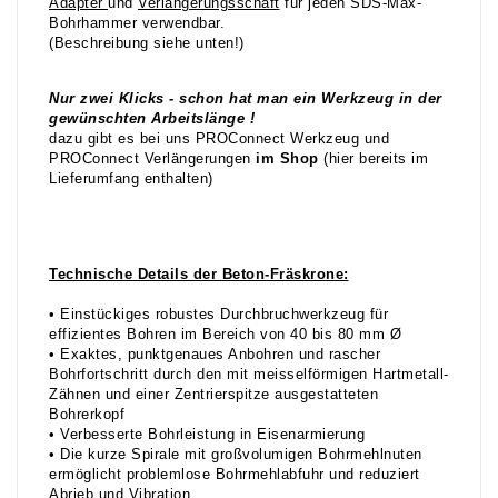
Adapter
und
Verlängerungsschaft
für jeden SDS-Max-
Bohrhammer verwendbar.
(Beschreibung siehe unten!)
Nur zwei Klicks - schon hat man ein Werkzeug in der
gewünschten Arbeitslänge !
dazu gibt es bei uns PROConnect Werkzeug und
PROConnect Verlängerungen
im Shop
(hier bereits im
Lieferumfang enthalten)
Technische Details der Beton-Fräskrone:
• Einstückiges robustes Durchbruchwerkzeug für
effizientes Bohren im Bereich von 40 bis 80 mm Ø
• Exaktes, punktgenaues Anbohren und rascher
Bohrfortschritt durch den mit meisselförmigen Hartmetall-
Zähnen und einer Zentrierspitze ausgestatteten
Bohrerkopf
• Verbesserte Bohrleistung in Eisenarmierung
• Die kurze Spirale mit großvolumigen Bohrmehlnuten
ermöglicht problemlose Bohrmehlabfuhr und reduziert
Abrieb und Vibration