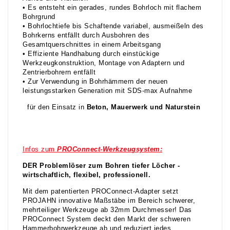
• Es entsteht ein gerades, rundes Bohrloch mit flachem
Bohrgrund
• Bohrlochtiefe bis Schaftende variabel, ausmeißeln des
Bohrkerns entfällt durch Ausbohren des
Gesamtquerschnittes in einem Arbeitsgang
• Effiziente Handhabung durch einstückige
Werkzeugkonstruktion, Montage von Adaptern und
Zentrierbohrern entfällt
• Zur Verwendung in Bohrhämmern der neuen
leistungsstarken Generation mit SDS-max Aufnahme
für den Einsatz in
Beton, Mauerwerk und Naturstein
Infos zum
PROConnect-Werkzeugsystem:
DER Problemlöser zum Bohren tiefer Löcher -
wirtschaftlich, flexibel, professionell.
Mit dem patentierten PROConnect-Adapter setzt
PROJAHN innovative Maßstäbe im Bereich schwerer,
mehrteiliger Werkzeuge ab 32mm Durchmesser! Das
PROConnect System deckt den Markt der schweren
Hammerbohrwerkzeuge ab und reduziert jedes